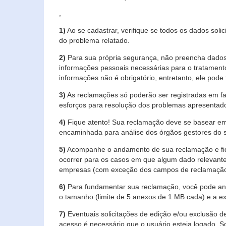
,
1)
Ao se cadastrar, verifique se todos os dados soli
do problema relatado.
2)
Para sua própria segurança, não preencha dados 
informações pessoais necessárias para o tratament
informações não é obrigatório, entretanto, ele pode 
3)
As reclamações só poderão ser registradas em fa
esforços para resolução dos problemas apresentad
4)
Fique atento! Sua reclamação deve se basear em
encaminhada para análise dos órgãos gestores do 
5)
Acompanhe o andamento de sua reclamação e fiqu
ocorrer para os casos em que algum dado relevante
empresas (com exceção dos campos de reclamação, re
6)
Para fundamentar sua reclamação, você pode anex
o tamanho (limite de 5 anexos de 1 MB cada) e a exte
7)
Eventuais solicitações de edição e/ou exclusão
acesso é necessário que o usuário esteja logado. S