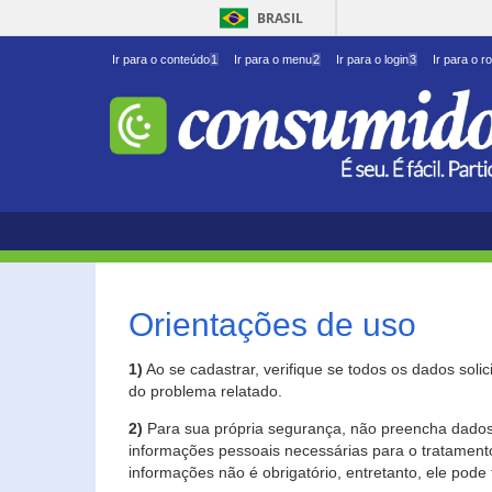
BRASIL
Ir para o conteúdo
1
Ir para o menu
2
Ir para o login
3
Ir para o r
Orientações de uso
1)
Ao se cadastrar, verifique se todos os dados soli
do problema relatado.
2)
Para sua própria segurança, não preencha dados 
informações pessoais necessárias para o tratament
informações não é obrigatório, entretanto, ele pode 