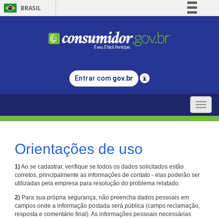
BRASIL
Simplifique!
Comunica BR
Participe
Acesso à informação
Entrar com
gov.br
Legislação
Canais
Toggle
naviga
Orientações de uso
1)
Ao se cadastrar, verifique se todos os dados solicitados estão
corretos, principalmente as informações de contato - elas poderão ser
utilizadas pela empresa para resolução do problema relatado.
2)
Para sua própria segurança, não preencha dados pessoais em
campos onde a informação postada será pública (campo reclamação,
resposta e comentário final). As informações pessoais necessárias