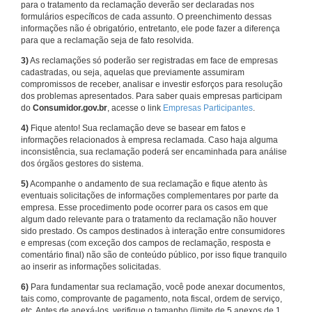
para o tratamento da reclamação deverão ser declaradas nos
formulários específicos de cada assunto. O preenchimento dessas
informações não é obrigatório, entretanto, ele pode fazer a diferença
para que a reclamação seja de fato resolvida.
3)
As reclamações só poderão ser registradas em face de empresas
cadastradas, ou seja, aquelas que previamente assumiram
compromissos de receber, analisar e investir esforços para resolução
dos problemas apresentados. Para saber quais empresas participam
do
Consumidor.gov.br
, acesse o link
Empresas Participantes
.
4)
Fique atento! Sua reclamação deve se basear em fatos e
informações relacionados à empresa reclamada. Caso haja alguma
inconsistência, sua reclamação poderá ser encaminhada para análise
dos órgãos gestores do sistema.
5)
Acompanhe o andamento de sua reclamação e fique atento às
eventuais solicitações de informações complementares por parte da
empresa. Esse procedimento pode ocorrer para os casos em que
algum dado relevante para o tratamento da reclamação não houver
sido prestado. Os campos destinados à interação entre consumidores
e empresas (com exceção dos campos de reclamação, resposta e
comentário final) não são de conteúdo público, por isso fique tranquilo
ao inserir as informações solicitadas.
6)
Para fundamentar sua reclamação, você pode anexar documentos,
tais como, comprovante de pagamento, nota fiscal, ordem de serviço,
etc. Antes de anexá-los, verifique o tamanho (limite de 5 anexos de 1