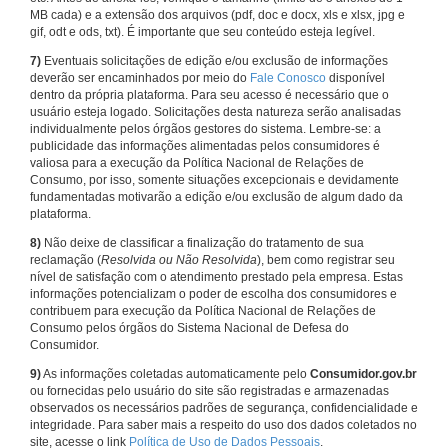
MB cada) e a extensão dos arquivos (pdf, doc e docx, xls e xlsx, jpg e
gif, odt e ods, txt). É importante que seu conteúdo esteja legível.
7)
Eventuais solicitações de edição e/ou exclusão de informações
deverão ser encaminhados por meio do
Fale Conosco
disponível
dentro da própria plataforma. Para seu acesso é necessário que o
usuário esteja logado. Solicitações desta natureza serão analisadas
individualmente pelos órgãos gestores do sistema. Lembre-se: a
publicidade das informações alimentadas pelos consumidores é
valiosa para a execução da Política Nacional de Relações de
Consumo, por isso, somente situações excepcionais e devidamente
fundamentadas motivarão a edição e/ou exclusão de algum dado da
plataforma.
8)
Não deixe de classificar a finalização do tratamento de sua
reclamação (
Resolvida ou Não Resolvida
), bem como registrar seu
nível de satisfação com o atendimento prestado pela empresa. Estas
informações potencializam o poder de escolha dos consumidores e
contribuem para execução da Política Nacional de Relações de
Consumo pelos órgãos do Sistema Nacional de Defesa do
Consumidor.
9)
As informações coletadas automaticamente pelo
Consumidor.gov.br
ou fornecidas pelo usuário do site são registradas e armazenadas
observados os necessários padrões de segurança, confidencialidade e
integridade. Para saber mais a respeito do uso dos dados coletados no
site, acesse o link
Política de Uso de Dados Pessoais
.