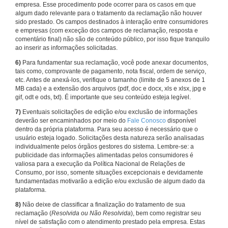
empresa. Esse procedimento pode ocorrer para os casos em que
algum dado relevante para o tratamento da reclamação não houver
sido prestado. Os campos destinados à interação entre consumidores
e empresas (com exceção dos campos de reclamação, resposta e
comentário final) não são de conteúdo público, por isso fique tranquilo
ao inserir as informações solicitadas.
6)
Para fundamentar sua reclamação, você pode anexar documentos,
tais como, comprovante de pagamento, nota fiscal, ordem de serviço,
etc. Antes de anexá-los, verifique o tamanho (limite de 5 anexos de 1
MB cada) e a extensão dos arquivos (pdf, doc e docx, xls e xlsx, jpg e
gif, odt e ods, txt). É importante que seu conteúdo esteja legível.
7)
Eventuais solicitações de edição e/ou exclusão de informações
deverão ser encaminhados por meio do
Fale Conosco
disponível
dentro da própria plataforma. Para seu acesso é necessário que o
usuário esteja logado. Solicitações desta natureza serão analisadas
individualmente pelos órgãos gestores do sistema. Lembre-se: a
publicidade das informações alimentadas pelos consumidores é
valiosa para a execução da Política Nacional de Relações de
Consumo, por isso, somente situações excepcionais e devidamente
fundamentadas motivarão a edição e/ou exclusão de algum dado da
plataforma.
8)
Não deixe de classificar a finalização do tratamento de sua
reclamação (
Resolvida ou Não Resolvida
), bem como registrar seu
nível de satisfação com o atendimento prestado pela empresa. Estas