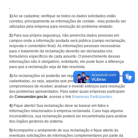
,
1)
Ao se cadastrar, verifique se todos os dados solicitados estão
corretos, principalmente as informações de contato - elas poderão ser
utilizadas pela empresa para resolução do problema relatado.
2)
Para sua própria segurança, não preencha dados pessoais em
campos onde a informação postada será pública (campo reclamação,
resposta e comentário final). As informações pessoais necessárias
para o tratamento da reclamação deverão ser declaradas nos
formulários específicos de cada assunto. O preenchimento dessas
informações não é obrigatório, entretanto, ele pode fazer a diferença
para que a reclamação seja de fato resolvida.
3)
As reclamações só poderão ser registradas em face de empresas
cadastradas, ou seja, aquelas que previamente assumiram
compromissos de receber, analisar e investir esforços para resolução
dos problemas apresentados. Para saber quais empresas participam
do
Consumidor.gov.br
, acesse o link
Empresas Participantes
.
4)
Fique atento! Sua reclamação deve se basear em fatos e
informações relacionados à empresa reclamada. Caso haja alguma
inconsistência, sua reclamação poderá ser encaminhada para análise
dos órgãos gestores do sistema.
5)
Acompanhe o andamento de sua reclamação e fique atento às
eventuais solicitações de informações complementares por parte da