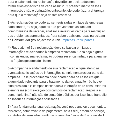
para o tratamento da reclamação deverão ser declaradas nos
formulários específicos de cada assunto. O preenchimento dessas
informações não é obrigatório, entretanto, ele pode fazer a diferença
para que a reclamação seja de fato resolvida.
3)
As reclamações só poderão ser registradas em face de empresas
cadastradas, ou seja, aquelas que previamente assumiram
compromissos de receber, analisar e investir esforços para resolução
dos problemas apresentados. Para saber quais empresas participam
do
Consumidor.gov.br
, acesse o link
Empresas Participantes
.
4)
Fique atento! Sua reclamação deve se basear em fatos e
informações relacionados à empresa reclamada. Caso haja alguma
inconsistência, sua reclamação poderá ser encaminhada para análise
dos órgãos gestores do sistema.
5)
Acompanhe o andamento de sua reclamação e fique atento às
eventuais solicitações de informações complementares por parte da
empresa. Esse procedimento pode ocorrer para os casos em que
algum dado relevante para o tratamento da reclamação não houver
sido prestado. Os campos destinados à interação entre consumidores
e empresas (com exceção dos campos de reclamação, resposta e
comentário final) não são de conteúdo público, por isso fique tranquilo
ao inserir as informações solicitadas.
6)
Para fundamentar sua reclamação, você pode anexar documentos,
tais como, comprovante de pagamento, nota fiscal, ordem de serviço,
etc. Antes de anexá-los, verifique o tamanho (limite de 5 anexos de 1