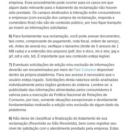
empresa. Esse procedimento pode ocorrer para os casos em que
algum dado relevante para o tratamento da reclamação não houver
sido prestado. Os campos destinados à interação entre consumidores
e empresas (com exceção dos campos de reclamação, resposta e
comentário final) não são de conteúdo público, por isso fique tranquilo
ao inserir as informações solicitadas.
6)
Para fundamentar sua reclamação, você pode anexar documentos,
tais como, comprovante de pagamento, nota fiscal, ordem de serviço,
etc. Antes de anexá-los, verifique o tamanho (limite de 5 anexos de 1
MB cada) e a extensão dos arquivos (pdf, doc e docx, xls e xlsx, jpg e
gif, odt e ods, txt). É importante que seu conteúdo esteja legível.
7)
Eventuais solicitações de edição e/ou exclusão de informações
deverão ser encaminhados por meio do
Fale Conosco
disponível
dentro da própria plataforma. Para seu acesso é necessário que o
usuário esteja logado. Solicitações desta natureza serão analisadas
individualmente pelos órgãos gestores do sistema. Lembre-se: a
publicidade das informações alimentadas pelos consumidores é
valiosa para a execução da Política Nacional de Relações de
Consumo, por isso, somente situações excepcionais e devidamente
fundamentadas motivarão a edição e/ou exclusão de algum dado da
plataforma.
8)
Não deixe de classificar a finalização do tratamento de sua
reclamação (
Resolvida ou Não Resolvida
), bem como registrar seu
nível de satisfação com o atendimento prestado pela empresa. Estas