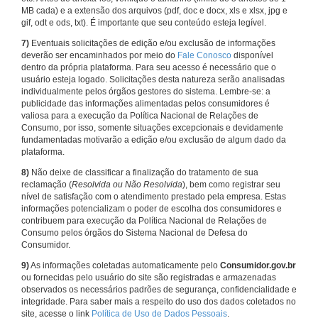
MB cada) e a extensão dos arquivos (pdf, doc e docx, xls e xlsx, jpg e
gif, odt e ods, txt). É importante que seu conteúdo esteja legível.
7)
Eventuais solicitações de edição e/ou exclusão de informações
deverão ser encaminhados por meio do
Fale Conosco
disponível
dentro da própria plataforma. Para seu acesso é necessário que o
usuário esteja logado. Solicitações desta natureza serão analisadas
individualmente pelos órgãos gestores do sistema. Lembre-se: a
publicidade das informações alimentadas pelos consumidores é
valiosa para a execução da Política Nacional de Relações de
Consumo, por isso, somente situações excepcionais e devidamente
fundamentadas motivarão a edição e/ou exclusão de algum dado da
plataforma.
8)
Não deixe de classificar a finalização do tratamento de sua
reclamação (
Resolvida ou Não Resolvida
), bem como registrar seu
nível de satisfação com o atendimento prestado pela empresa. Estas
informações potencializam o poder de escolha dos consumidores e
contribuem para execução da Política Nacional de Relações de
Consumo pelos órgãos do Sistema Nacional de Defesa do
Consumidor.
9)
As informações coletadas automaticamente pelo
Consumidor.gov.br
ou fornecidas pelo usuário do site são registradas e armazenadas
observados os necessários padrões de segurança, confidencialidade e
integridade. Para saber mais a respeito do uso dos dados coletados no
site, acesse o link
Política de Uso de Dados Pessoais
.