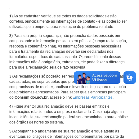
,
1)
Ao se cadastrar, verifique se todos os dados solicitados estão
corretos, principalmente as informações de contato - elas poderão ser
utilizadas pela empresa para resolução do problema relatado.
2)
Para sua própria segurança, não preencha dados pessoais em
campos onde a informação postada será pública (campo reclamação,
resposta e comentário final). As informações pessoais necessárias
para o tratamento da reclamação deverão ser declaradas nos
formulários específicos de cada assunto. O preenchimento dessas
informações não é obrigatório, entretanto, ele pode fazer a diferença
para que a reclamação seja de fato resolvida.
3)
As reclamações só poderão ser registradas em face de empresas
cadastradas, ou seja, aquelas que previamente assumiram
compromissos de receber, analisar e investir esforços para resolução
dos problemas apresentados. Para saber quais empresas participam
do
Consumidor.gov.br
, acesse o link
Empresas Participantes
.
4)
Fique atento! Sua reclamação deve se basear em fatos e
informações relacionados à empresa reclamada. Caso haja alguma
inconsistência, sua reclamação poderá ser encaminhada para análise
dos órgãos gestores do sistema.
5)
Acompanhe o andamento de sua reclamação e fique atento às
eventuais solicitações de informações complementares por parte da