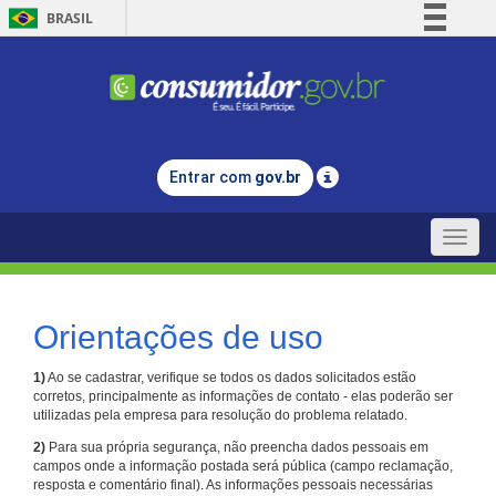
BRASIL
Simplifique!
Comunica BR
Participe
Acesso à informação
Entrar com
gov.br
Legislação
Canais
Toggle
naviga
Orientações de uso
1)
Ao se cadastrar, verifique se todos os dados solicitados estão
corretos, principalmente as informações de contato - elas poderão ser
utilizadas pela empresa para resolução do problema relatado.
2)
Para sua própria segurança, não preencha dados pessoais em
campos onde a informação postada será pública (campo reclamação,
resposta e comentário final). As informações pessoais necessárias