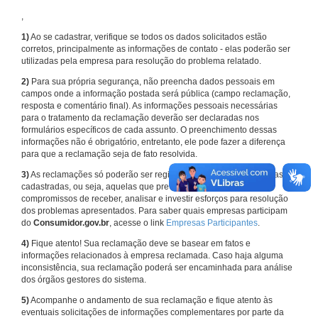
,
1)
Ao se cadastrar, verifique se todos os dados solicitados estão
corretos, principalmente as informações de contato - elas poderão ser
utilizadas pela empresa para resolução do problema relatado.
2)
Para sua própria segurança, não preencha dados pessoais em
campos onde a informação postada será pública (campo reclamação,
resposta e comentário final). As informações pessoais necessárias
para o tratamento da reclamação deverão ser declaradas nos
formulários específicos de cada assunto. O preenchimento dessas
informações não é obrigatório, entretanto, ele pode fazer a diferença
para que a reclamação seja de fato resolvida.
3)
As reclamações só poderão ser registradas em face de empresas
cadastradas, ou seja, aquelas que previamente assumiram
compromissos de receber, analisar e investir esforços para resolução
dos problemas apresentados. Para saber quais empresas participam
do
Consumidor.gov.br
, acesse o link
Empresas Participantes
.
4)
Fique atento! Sua reclamação deve se basear em fatos e
informações relacionados à empresa reclamada. Caso haja alguma
inconsistência, sua reclamação poderá ser encaminhada para análise
dos órgãos gestores do sistema.
5)
Acompanhe o andamento de sua reclamação e fique atento às
eventuais solicitações de informações complementares por parte da