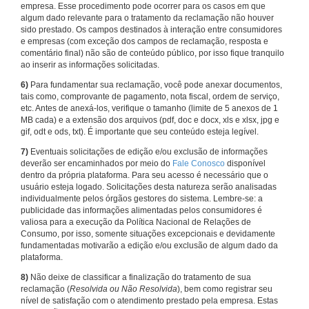
empresa. Esse procedimento pode ocorrer para os casos em que
algum dado relevante para o tratamento da reclamação não houver
sido prestado. Os campos destinados à interação entre consumidores
e empresas (com exceção dos campos de reclamação, resposta e
comentário final) não são de conteúdo público, por isso fique tranquilo
ao inserir as informações solicitadas.
6)
Para fundamentar sua reclamação, você pode anexar documentos,
tais como, comprovante de pagamento, nota fiscal, ordem de serviço,
etc. Antes de anexá-los, verifique o tamanho (limite de 5 anexos de 1
MB cada) e a extensão dos arquivos (pdf, doc e docx, xls e xlsx, jpg e
gif, odt e ods, txt). É importante que seu conteúdo esteja legível.
7)
Eventuais solicitações de edição e/ou exclusão de informações
deverão ser encaminhados por meio do
Fale Conosco
disponível
dentro da própria plataforma. Para seu acesso é necessário que o
usuário esteja logado. Solicitações desta natureza serão analisadas
individualmente pelos órgãos gestores do sistema. Lembre-se: a
publicidade das informações alimentadas pelos consumidores é
valiosa para a execução da Política Nacional de Relações de
Consumo, por isso, somente situações excepcionais e devidamente
fundamentadas motivarão a edição e/ou exclusão de algum dado da
plataforma.
8)
Não deixe de classificar a finalização do tratamento de sua
reclamação (
Resolvida ou Não Resolvida
), bem como registrar seu
nível de satisfação com o atendimento prestado pela empresa. Estas