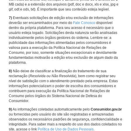
MB cada) e a extensão dos arquivos (pdf, doc e docx, xls e xlsx, jpg e
gif, odt e ods, txt). É importante que seu conteúdo esteja legível.
7)
Eventuais solicitações de edição e/ou exclusão de informações
deverão ser encaminhados por meio do
Fale Conosco
disponível
dentro da própria plataforma. Para seu acesso é necessário que o
usuário esteja logado. Solicitações desta natureza serão analisadas
individualmente pelos órgãos gestores do sistema. Lembre-se: a
publicidade das informações alimentadas pelos consumidores é
valiosa para a execução da Política Nacional de Relações de
Consumo, por isso, somente situações excepcionais e devidamente
fundamentadas motivarão a edição e/ou exclusão de algum dado da
plataforma.
8)
Não deixe de classificar a finalização do tratamento de sua
reclamação (
Resolvida ou Não Resolvida
), bem como registrar seu
nível de satisfação com o atendimento prestado pela empresa. Estas
informações potencializam o poder de escolha dos consumidores e
contribuem para execução da Política Nacional de Relações de
Consumo pelos órgãos do Sistema Nacional de Defesa do
Consumidor.
9)
As informações coletadas automaticamente pelo
Consumidor.gov.br
ou fornecidas pelo usuário do site são registradas e armazenadas
observados os necessários padrões de segurança, confidencialidade e
integridade. Para saber mais a respeito do uso dos dados coletados no
site, acesse o link
Política de Uso de Dados Pessoais
.