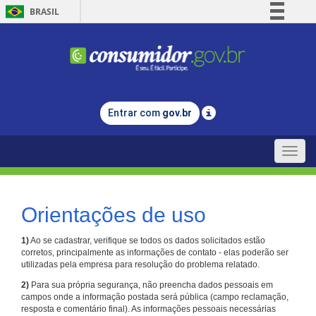
BRASIL
Simplifique!
Comunica BR
Participe
Acesso à informação
Entrar com
gov.br
Legislação
Canais
Toggle
naviga
Orientações de uso
1)
Ao se cadastrar, verifique se todos os dados solicitados estão
corretos, principalmente as informações de contato - elas poderão ser
utilizadas pela empresa para resolução do problema relatado.
2)
Para sua própria segurança, não preencha dados pessoais em
campos onde a informação postada será pública (campo reclamação,
resposta e comentário final). As informações pessoais necessárias