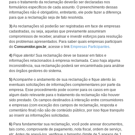
para o tratamento da reclamação deverão ser declaradas nos
formulários específicos de cada assunto. O preenchimento dessas
informações não é obrigatório, entretanto, ele pode fazer a diferença
para que a reclamação seja de fato resolvida.
3)
As reclamações só poderão ser registradas em face de empresas
cadastradas, ou seja, aquelas que previamente assumiram
compromissos de receber, analisar e investir esforços para resolução
dos problemas apresentados. Para saber quais empresas participam
do
Consumidor.gov.br
, acesse o link
Empresas Participantes
.
4)
Fique atento! Sua reclamação deve se basear em fatos e
informações relacionados à empresa reclamada. Caso haja alguma
inconsistência, sua reclamação poderá ser encaminhada para análise
dos órgãos gestores do sistema.
5)
Acompanhe o andamento de sua reclamação e fique atento às
eventuais solicitações de informações complementares por parte da
empresa. Esse procedimento pode ocorrer para os casos em que
algum dado relevante para o tratamento da reclamação não houver
sido prestado. Os campos destinados à interação entre consumidores
e empresas (com exceção dos campos de reclamação, resposta e
comentário final) não são de conteúdo público, por isso fique tranquilo
ao inserir as informações solicitadas.
6)
Para fundamentar sua reclamação, você pode anexar documentos,
tais como, comprovante de pagamento, nota fiscal, ordem de serviço,
etc. Antes de anexá-los, verifique o tamanho (limite de 5 anexos de 1