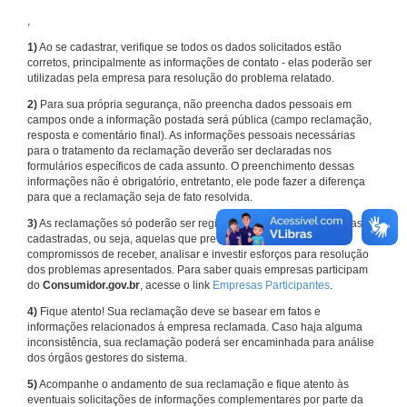
,
1)
Ao se cadastrar, verifique se todos os dados solicitados estão
corretos, principalmente as informações de contato - elas poderão ser
utilizadas pela empresa para resolução do problema relatado.
2)
Para sua própria segurança, não preencha dados pessoais em
campos onde a informação postada será pública (campo reclamação,
resposta e comentário final). As informações pessoais necessárias
para o tratamento da reclamação deverão ser declaradas nos
formulários específicos de cada assunto. O preenchimento dessas
informações não é obrigatório, entretanto, ele pode fazer a diferença
para que a reclamação seja de fato resolvida.
3)
As reclamações só poderão ser registradas em face de empresas
cadastradas, ou seja, aquelas que previamente assumiram
compromissos de receber, analisar e investir esforços para resolução
dos problemas apresentados. Para saber quais empresas participam
do
Consumidor.gov.br
, acesse o link
Empresas Participantes
.
4)
Fique atento! Sua reclamação deve se basear em fatos e
informações relacionados à empresa reclamada. Caso haja alguma
inconsistência, sua reclamação poderá ser encaminhada para análise
dos órgãos gestores do sistema.
5)
Acompanhe o andamento de sua reclamação e fique atento às
eventuais solicitações de informações complementares por parte da