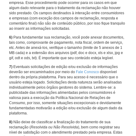
empresa. Esse procedimento pode ocorrer para os casos em que
algum dado relevante para o tratamento da reclamação não houver
sido prestado. Os campos destinados à interação entre consumidores
e empresas (com exceção dos campos de reclamação, resposta e
comentário final) não são de conteúdo público, por isso fique tranquilo
ao inserir as informações solicitadas.
6)
Para fundamentar sua reclamação, você pode anexar documentos,
tais como, comprovante de pagamento, nota fiscal, ordem de serviço,
etc. Antes de anexá-los, verifique o tamanho (limite de 5 anexos de 1
MB cada) e a extensão dos arquivos (pdf, doc e docx, xls e xlsx, jpg e
gif, odt e ods, txt). É importante que seu conteúdo esteja legível.
7)
Eventuais solicitações de edição e/ou exclusão de informações
deverão ser encaminhados por meio do
Fale Conosco
disponível
dentro da própria plataforma. Para seu acesso é necessário que o
usuário esteja logado. Solicitações desta natureza serão analisadas
individualmente pelos órgãos gestores do sistema. Lembre-se: a
publicidade das informações alimentadas pelos consumidores é
valiosa para a execução da Política Nacional de Relações de
Consumo, por isso, somente situações excepcionais e devidamente
fundamentadas motivarão a edição e/ou exclusão de algum dado da
plataforma.
8)
Não deixe de classificar a finalização do tratamento de sua
reclamação (
Resolvida ou Não Resolvida
), bem como registrar seu
nível de satisfação com o atendimento prestado pela empresa. Estas