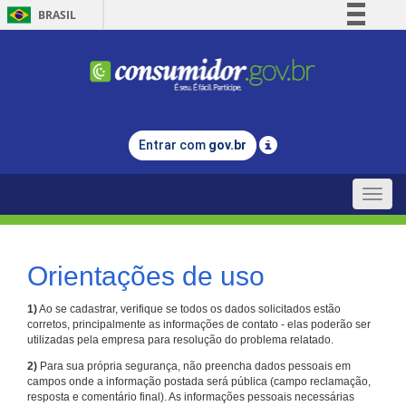
BRASIL
Simplifique!
Comunica BR
Participe
Acesso à informação
Entrar com
gov.br
Legislação
Canais
Toggle
naviga
Orientações de uso
1)
Ao se cadastrar, verifique se todos os dados solicitados estão
corretos, principalmente as informações de contato - elas poderão ser
utilizadas pela empresa para resolução do problema relatado.
2)
Para sua própria segurança, não preencha dados pessoais em
campos onde a informação postada será pública (campo reclamação,
resposta e comentário final). As informações pessoais necessárias