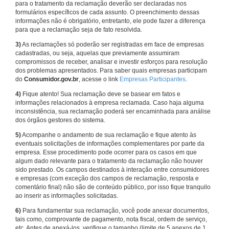
para o tratamento da reclamação deverão ser declaradas nos
formulários específicos de cada assunto. O preenchimento dessas
informações não é obrigatório, entretanto, ele pode fazer a diferença
para que a reclamação seja de fato resolvida.
3)
As reclamações só poderão ser registradas em face de empresas
cadastradas, ou seja, aquelas que previamente assumiram
compromissos de receber, analisar e investir esforços para resolução
dos problemas apresentados. Para saber quais empresas participam
do
Consumidor.gov.br
, acesse o link
Empresas Participantes
.
4)
Fique atento! Sua reclamação deve se basear em fatos e
informações relacionados à empresa reclamada. Caso haja alguma
inconsistência, sua reclamação poderá ser encaminhada para análise
dos órgãos gestores do sistema.
5)
Acompanhe o andamento de sua reclamação e fique atento às
eventuais solicitações de informações complementares por parte da
empresa. Esse procedimento pode ocorrer para os casos em que
algum dado relevante para o tratamento da reclamação não houver
sido prestado. Os campos destinados à interação entre consumidores
e empresas (com exceção dos campos de reclamação, resposta e
comentário final) não são de conteúdo público, por isso fique tranquilo
ao inserir as informações solicitadas.
6)
Para fundamentar sua reclamação, você pode anexar documentos,
tais como, comprovante de pagamento, nota fiscal, ordem de serviço,
etc. Antes de anexá-los, verifique o tamanho (limite de 5 anexos de 1