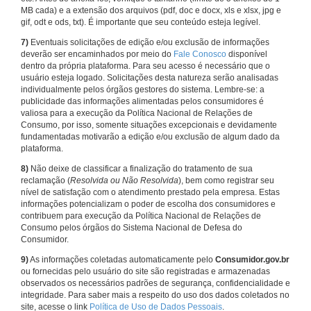
MB cada) e a extensão dos arquivos (pdf, doc e docx, xls e xlsx, jpg e
gif, odt e ods, txt). É importante que seu conteúdo esteja legível.
7)
Eventuais solicitações de edição e/ou exclusão de informações
deverão ser encaminhados por meio do
Fale Conosco
disponível
dentro da própria plataforma. Para seu acesso é necessário que o
usuário esteja logado. Solicitações desta natureza serão analisadas
individualmente pelos órgãos gestores do sistema. Lembre-se: a
publicidade das informações alimentadas pelos consumidores é
valiosa para a execução da Política Nacional de Relações de
Consumo, por isso, somente situações excepcionais e devidamente
fundamentadas motivarão a edição e/ou exclusão de algum dado da
plataforma.
8)
Não deixe de classificar a finalização do tratamento de sua
reclamação (
Resolvida ou Não Resolvida
), bem como registrar seu
nível de satisfação com o atendimento prestado pela empresa. Estas
informações potencializam o poder de escolha dos consumidores e
contribuem para execução da Política Nacional de Relações de
Consumo pelos órgãos do Sistema Nacional de Defesa do
Consumidor.
9)
As informações coletadas automaticamente pelo
Consumidor.gov.br
ou fornecidas pelo usuário do site são registradas e armazenadas
observados os necessários padrões de segurança, confidencialidade e
integridade. Para saber mais a respeito do uso dos dados coletados no
site, acesse o link
Política de Uso de Dados Pessoais
.