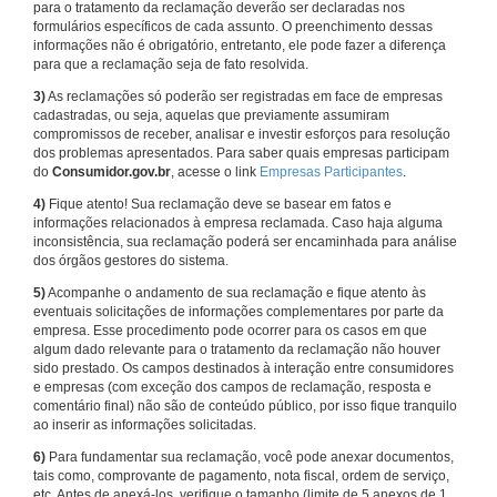
para o tratamento da reclamação deverão ser declaradas nos
formulários específicos de cada assunto. O preenchimento dessas
informações não é obrigatório, entretanto, ele pode fazer a diferença
para que a reclamação seja de fato resolvida.
3)
As reclamações só poderão ser registradas em face de empresas
cadastradas, ou seja, aquelas que previamente assumiram
compromissos de receber, analisar e investir esforços para resolução
dos problemas apresentados. Para saber quais empresas participam
do
Consumidor.gov.br
, acesse o link
Empresas Participantes
.
4)
Fique atento! Sua reclamação deve se basear em fatos e
informações relacionados à empresa reclamada. Caso haja alguma
inconsistência, sua reclamação poderá ser encaminhada para análise
dos órgãos gestores do sistema.
5)
Acompanhe o andamento de sua reclamação e fique atento às
eventuais solicitações de informações complementares por parte da
empresa. Esse procedimento pode ocorrer para os casos em que
algum dado relevante para o tratamento da reclamação não houver
sido prestado. Os campos destinados à interação entre consumidores
e empresas (com exceção dos campos de reclamação, resposta e
comentário final) não são de conteúdo público, por isso fique tranquilo
ao inserir as informações solicitadas.
6)
Para fundamentar sua reclamação, você pode anexar documentos,
tais como, comprovante de pagamento, nota fiscal, ordem de serviço,
etc. Antes de anexá-los, verifique o tamanho (limite de 5 anexos de 1