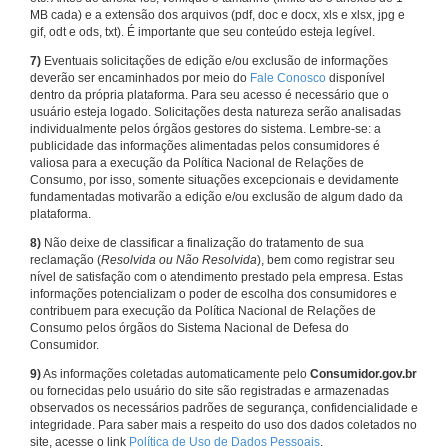
MB cada) e a extensão dos arquivos (pdf, doc e docx, xls e xlsx, jpg e
gif, odt e ods, txt). É importante que seu conteúdo esteja legível.
7)
Eventuais solicitações de edição e/ou exclusão de informações
deverão ser encaminhados por meio do
Fale Conosco
disponível
dentro da própria plataforma. Para seu acesso é necessário que o
usuário esteja logado. Solicitações desta natureza serão analisadas
individualmente pelos órgãos gestores do sistema. Lembre-se: a
publicidade das informações alimentadas pelos consumidores é
valiosa para a execução da Política Nacional de Relações de
Consumo, por isso, somente situações excepcionais e devidamente
fundamentadas motivarão a edição e/ou exclusão de algum dado da
plataforma.
8)
Não deixe de classificar a finalização do tratamento de sua
reclamação (
Resolvida ou Não Resolvida
), bem como registrar seu
nível de satisfação com o atendimento prestado pela empresa. Estas
informações potencializam o poder de escolha dos consumidores e
contribuem para execução da Política Nacional de Relações de
Consumo pelos órgãos do Sistema Nacional de Defesa do
Consumidor.
9)
As informações coletadas automaticamente pelo
Consumidor.gov.br
ou fornecidas pelo usuário do site são registradas e armazenadas
observados os necessários padrões de segurança, confidencialidade e
integridade. Para saber mais a respeito do uso dos dados coletados no
site, acesse o link
Política de Uso de Dados Pessoais
.