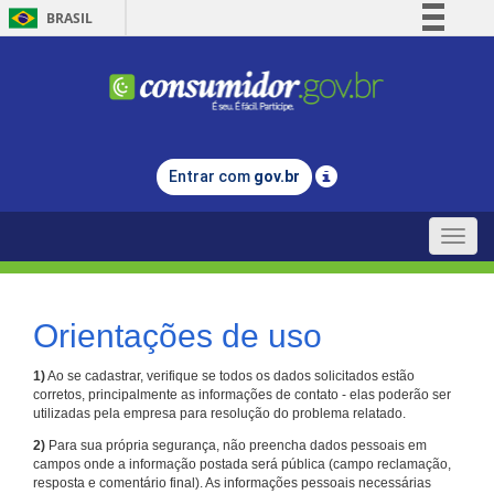
BRASIL
Simplifique!
Comunica BR
Participe
Acesso à informação
Entrar com
gov.br
Legislação
Canais
Toggle
naviga
Orientações de uso
1)
Ao se cadastrar, verifique se todos os dados solicitados estão
corretos, principalmente as informações de contato - elas poderão ser
utilizadas pela empresa para resolução do problema relatado.
2)
Para sua própria segurança, não preencha dados pessoais em
campos onde a informação postada será pública (campo reclamação,
resposta e comentário final). As informações pessoais necessárias