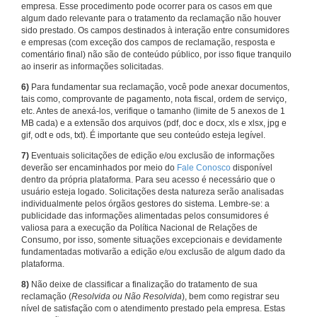
empresa. Esse procedimento pode ocorrer para os casos em que
algum dado relevante para o tratamento da reclamação não houver
sido prestado. Os campos destinados à interação entre consumidores
e empresas (com exceção dos campos de reclamação, resposta e
comentário final) não são de conteúdo público, por isso fique tranquilo
ao inserir as informações solicitadas.
6)
Para fundamentar sua reclamação, você pode anexar documentos,
tais como, comprovante de pagamento, nota fiscal, ordem de serviço,
etc. Antes de anexá-los, verifique o tamanho (limite de 5 anexos de 1
MB cada) e a extensão dos arquivos (pdf, doc e docx, xls e xlsx, jpg e
gif, odt e ods, txt). É importante que seu conteúdo esteja legível.
7)
Eventuais solicitações de edição e/ou exclusão de informações
deverão ser encaminhados por meio do
Fale Conosco
disponível
dentro da própria plataforma. Para seu acesso é necessário que o
usuário esteja logado. Solicitações desta natureza serão analisadas
individualmente pelos órgãos gestores do sistema. Lembre-se: a
publicidade das informações alimentadas pelos consumidores é
valiosa para a execução da Política Nacional de Relações de
Consumo, por isso, somente situações excepcionais e devidamente
fundamentadas motivarão a edição e/ou exclusão de algum dado da
plataforma.
8)
Não deixe de classificar a finalização do tratamento de sua
reclamação (
Resolvida ou Não Resolvida
), bem como registrar seu
nível de satisfação com o atendimento prestado pela empresa. Estas