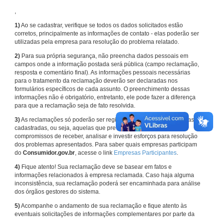
,
1)
Ao se cadastrar, verifique se todos os dados solicitados estão
corretos, principalmente as informações de contato - elas poderão ser
utilizadas pela empresa para resolução do problema relatado.
2)
Para sua própria segurança, não preencha dados pessoais em
campos onde a informação postada será pública (campo reclamação,
resposta e comentário final). As informações pessoais necessárias
para o tratamento da reclamação deverão ser declaradas nos
formulários específicos de cada assunto. O preenchimento dessas
informações não é obrigatório, entretanto, ele pode fazer a diferença
para que a reclamação seja de fato resolvida.
3)
As reclamações só poderão ser registradas em face de empresas
cadastradas, ou seja, aquelas que previamente assumiram
compromissos de receber, analisar e investir esforços para resolução
dos problemas apresentados. Para saber quais empresas participam
do
Consumidor.gov.br
, acesse o link
Empresas Participantes
.
4)
Fique atento! Sua reclamação deve se basear em fatos e
informações relacionados à empresa reclamada. Caso haja alguma
inconsistência, sua reclamação poderá ser encaminhada para análise
dos órgãos gestores do sistema.
5)
Acompanhe o andamento de sua reclamação e fique atento às
eventuais solicitações de informações complementares por parte da