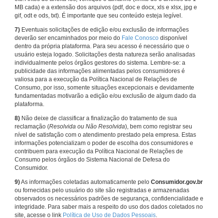
MB cada) e a extensão dos arquivos (pdf, doc e docx, xls e xlsx, jpg e
gif, odt e ods, txt). É importante que seu conteúdo esteja legível.
7)
Eventuais solicitações de edição e/ou exclusão de informações
deverão ser encaminhados por meio do
Fale Conosco
disponível
dentro da própria plataforma. Para seu acesso é necessário que o
usuário esteja logado. Solicitações desta natureza serão analisadas
individualmente pelos órgãos gestores do sistema. Lembre-se: a
publicidade das informações alimentadas pelos consumidores é
valiosa para a execução da Política Nacional de Relações de
Consumo, por isso, somente situações excepcionais e devidamente
fundamentadas motivarão a edição e/ou exclusão de algum dado da
plataforma.
8)
Não deixe de classificar a finalização do tratamento de sua
reclamação (
Resolvida ou Não Resolvida
), bem como registrar seu
nível de satisfação com o atendimento prestado pela empresa. Estas
informações potencializam o poder de escolha dos consumidores e
contribuem para execução da Política Nacional de Relações de
Consumo pelos órgãos do Sistema Nacional de Defesa do
Consumidor.
9)
As informações coletadas automaticamente pelo
Consumidor.gov.br
ou fornecidas pelo usuário do site são registradas e armazenadas
observados os necessários padrões de segurança, confidencialidade e
integridade. Para saber mais a respeito do uso dos dados coletados no
site, acesse o link
Política de Uso de Dados Pessoais
.