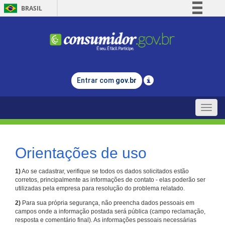
BRASIL
Simplifique!
Comunica BR
Participe
Acesso à informação
Entrar com
gov.br
Legislação
Canais
Toggle
naviga
Orientações de uso
1)
Ao se cadastrar, verifique se todos os dados solicitados estão
corretos, principalmente as informações de contato - elas poderão ser
utilizadas pela empresa para resolução do problema relatado.
2)
Para sua própria segurança, não preencha dados pessoais em
campos onde a informação postada será pública (campo reclamação,
resposta e comentário final). As informações pessoais necessárias