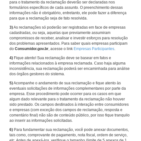
para o tratamento da reclamação deverão ser declaradas nos
formulários específicos de cada assunto. O preenchimento dessas
informações não é obrigatório, entretanto, ele pode fazer a diferença
para que a reclamação seja de fato resolvida.
3)
As reclamações só poderão ser registradas em face de empresas
cadastradas, ou seja, aquelas que previamente assumiram
compromissos de receber, analisar e investir esforços para resolução
dos problemas apresentados. Para saber quais empresas participam
do
Consumidor.gov.br
, acesse o link
Empresas Participantes
.
4)
Fique atento! Sua reclamação deve se basear em fatos e
informações relacionados à empresa reclamada. Caso haja alguma
inconsistência, sua reclamação poderá ser encaminhada para análise
dos órgãos gestores do sistema.
5)
Acompanhe o andamento de sua reclamação e fique atento às
eventuais solicitações de informações complementares por parte da
empresa. Esse procedimento pode ocorrer para os casos em que
algum dado relevante para o tratamento da reclamação não houver
sido prestado. Os campos destinados à interação entre consumidores
e empresas (com exceção dos campos de reclamação, resposta e
comentário final) não são de conteúdo público, por isso fique tranquilo
ao inserir as informações solicitadas.
6)
Para fundamentar sua reclamação, você pode anexar documentos,
tais como, comprovante de pagamento, nota fiscal, ordem de serviço,
etc. Antes de anexá-los, verifique o tamanho (limite de 5 anexos de 1