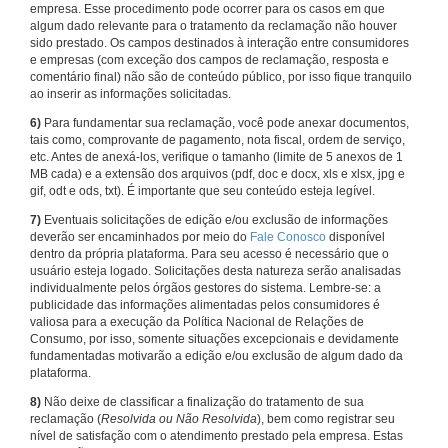
empresa. Esse procedimento pode ocorrer para os casos em que
algum dado relevante para o tratamento da reclamação não houver
sido prestado. Os campos destinados à interação entre consumidores
e empresas (com exceção dos campos de reclamação, resposta e
comentário final) não são de conteúdo público, por isso fique tranquilo
ao inserir as informações solicitadas.
6)
Para fundamentar sua reclamação, você pode anexar documentos,
tais como, comprovante de pagamento, nota fiscal, ordem de serviço,
etc. Antes de anexá-los, verifique o tamanho (limite de 5 anexos de 1
MB cada) e a extensão dos arquivos (pdf, doc e docx, xls e xlsx, jpg e
gif, odt e ods, txt). É importante que seu conteúdo esteja legível.
7)
Eventuais solicitações de edição e/ou exclusão de informações
deverão ser encaminhados por meio do
Fale Conosco
disponível
dentro da própria plataforma. Para seu acesso é necessário que o
usuário esteja logado. Solicitações desta natureza serão analisadas
individualmente pelos órgãos gestores do sistema. Lembre-se: a
publicidade das informações alimentadas pelos consumidores é
valiosa para a execução da Política Nacional de Relações de
Consumo, por isso, somente situações excepcionais e devidamente
fundamentadas motivarão a edição e/ou exclusão de algum dado da
plataforma.
8)
Não deixe de classificar a finalização do tratamento de sua
reclamação (
Resolvida ou Não Resolvida
), bem como registrar seu
nível de satisfação com o atendimento prestado pela empresa. Estas