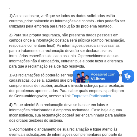
,
1)
Ao se cadastrar, verifique se todos os dados solicitados estão
corretos, principalmente as informações de contato - elas poderão ser
utilizadas pela empresa para resolução do problema relatado.
2)
Para sua própria segurança, não preencha dados pessoais em
campos onde a informação postada será pública (campo reclamação,
resposta e comentário final). As informações pessoais necessárias
para o tratamento da reclamação deverão ser declaradas nos
formulários específicos de cada assunto. O preenchimento dessas
informações não é obrigatório, entretanto, ele pode fazer a diferença
para que a reclamação seja de fato resolvida.
3)
As reclamações só poderão ser registradas em face de empresas
cadastradas, ou seja, aquelas que previamente assumiram
compromissos de receber, analisar e investir esforços para resolução
dos problemas apresentados. Para saber quais empresas participam
do
Consumidor.gov.br
, acesse o link
Empresas Participantes
.
4)
Fique atento! Sua reclamação deve se basear em fatos e
informações relacionados à empresa reclamada. Caso haja alguma
inconsistência, sua reclamação poderá ser encaminhada para análise
dos órgãos gestores do sistema.
5)
Acompanhe o andamento de sua reclamação e fique atento às
eventuais solicitações de informações complementares por parte da