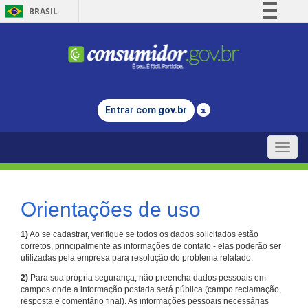
BRASIL
Simplifique!
Comunica BR
Participe
Acesso à informação
Entrar com
gov.br
Legislação
Canais
Toggle
naviga
Orientações de uso
1)
Ao se cadastrar, verifique se todos os dados solicitados estão
corretos, principalmente as informações de contato - elas poderão ser
utilizadas pela empresa para resolução do problema relatado.
2)
Para sua própria segurança, não preencha dados pessoais em
campos onde a informação postada será pública (campo reclamação,
resposta e comentário final). As informações pessoais necessárias