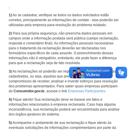
,
1)
Ao se cadastrar, verifique se todos os dados solicitados estão
corretos, principalmente as informações de contato - elas poderão ser
utilizadas pela empresa para resolução do problema relatado.
2)
Para sua própria segurança, não preencha dados pessoais em
campos onde a informação postada será pública (campo reclamação,
resposta e comentário final). As informações pessoais necessárias
para o tratamento da reclamação deverão ser declaradas nos
formulários específicos de cada assunto. O preenchimento dessas
informações não é obrigatório, entretanto, ele pode fazer a diferença
para que a reclamação seja de fato resolvida.
3)
As reclamações só poderão ser registradas em face de empresas
cadastradas, ou seja, aquelas que previamente assumiram
compromissos de receber, analisar e investir esforços para resolução
dos problemas apresentados. Para saber quais empresas participam
do
Consumidor.gov.br
, acesse o link
Empresas Participantes
.
4)
Fique atento! Sua reclamação deve se basear em fatos e
informações relacionados à empresa reclamada. Caso haja alguma
inconsistência, sua reclamação poderá ser encaminhada para análise
dos órgãos gestores do sistema.
5)
Acompanhe o andamento de sua reclamação e fique atento às
eventuais solicitações de informações complementares por parte da