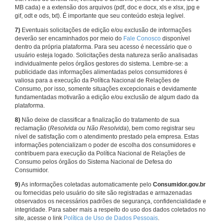
MB cada) e a extensão dos arquivos (pdf, doc e docx, xls e xlsx, jpg e
gif, odt e ods, txt). É importante que seu conteúdo esteja legível.
7)
Eventuais solicitações de edição e/ou exclusão de informações
deverão ser encaminhados por meio do
Fale Conosco
disponível
dentro da própria plataforma. Para seu acesso é necessário que o
usuário esteja logado. Solicitações desta natureza serão analisadas
individualmente pelos órgãos gestores do sistema. Lembre-se: a
publicidade das informações alimentadas pelos consumidores é
valiosa para a execução da Política Nacional de Relações de
Consumo, por isso, somente situações excepcionais e devidamente
fundamentadas motivarão a edição e/ou exclusão de algum dado da
plataforma.
8)
Não deixe de classificar a finalização do tratamento de sua
reclamação (
Resolvida ou Não Resolvida
), bem como registrar seu
nível de satisfação com o atendimento prestado pela empresa. Estas
informações potencializam o poder de escolha dos consumidores e
contribuem para execução da Política Nacional de Relações de
Consumo pelos órgãos do Sistema Nacional de Defesa do
Consumidor.
9)
As informações coletadas automaticamente pelo
Consumidor.gov.br
ou fornecidas pelo usuário do site são registradas e armazenadas
observados os necessários padrões de segurança, confidencialidade e
integridade. Para saber mais a respeito do uso dos dados coletados no
site, acesse o link
Política de Uso de Dados Pessoais
.