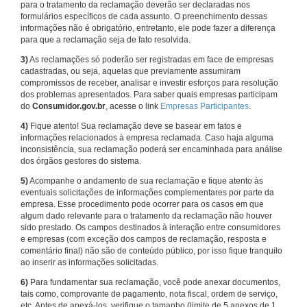
para o tratamento da reclamação deverão ser declaradas nos
formulários específicos de cada assunto. O preenchimento dessas
informações não é obrigatório, entretanto, ele pode fazer a diferença
para que a reclamação seja de fato resolvida.
3)
As reclamações só poderão ser registradas em face de empresas
cadastradas, ou seja, aquelas que previamente assumiram
compromissos de receber, analisar e investir esforços para resolução
dos problemas apresentados. Para saber quais empresas participam
do
Consumidor.gov.br
, acesse o link
Empresas Participantes
.
4)
Fique atento! Sua reclamação deve se basear em fatos e
informações relacionados à empresa reclamada. Caso haja alguma
inconsistência, sua reclamação poderá ser encaminhada para análise
dos órgãos gestores do sistema.
5)
Acompanhe o andamento de sua reclamação e fique atento às
eventuais solicitações de informações complementares por parte da
empresa. Esse procedimento pode ocorrer para os casos em que
algum dado relevante para o tratamento da reclamação não houver
sido prestado. Os campos destinados à interação entre consumidores
e empresas (com exceção dos campos de reclamação, resposta e
comentário final) não são de conteúdo público, por isso fique tranquilo
ao inserir as informações solicitadas.
6)
Para fundamentar sua reclamação, você pode anexar documentos,
tais como, comprovante de pagamento, nota fiscal, ordem de serviço,
etc. Antes de anexá-los, verifique o tamanho (limite de 5 anexos de 1