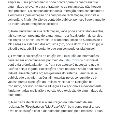
empresa. Esse procedimento pode ocorrer para os casos em que
algum dado relevante para o tratamento da reclamação não houver
sido prestado. Os campos destinados à interação entre consumidores
e empresas (com exceção dos campos de reclamação, resposta e
comentário final) não são de conteúdo público, por isso fique tranquilo
ao inserir as informações solicitadas.
6)
Para fundamentar sua reclamação, você pode anexar documentos,
tais como, comprovante de pagamento, nota fiscal, ordem de serviço,
etc. Antes de anexá-los, verifique o tamanho (limite de 5 anexos de 1
MB cada) e a extensão dos arquivos (pdf, doc e docx, xls e xlsx, jpg e
gif, odt e ods, txt). É importante que seu conteúdo esteja legível.
7)
Eventuais solicitações de edição e/ou exclusão de informações
deverão ser encaminhados por meio do
Fale Conosco
disponível
dentro da própria plataforma. Para seu acesso é necessário que o
usuário esteja logado. Solicitações desta natureza serão analisadas
individualmente pelos órgãos gestores do sistema. Lembre-se: a
publicidade das informações alimentadas pelos consumidores é
valiosa para a execução da Política Nacional de Relações de
Consumo, por isso, somente situações excepcionais e devidamente
fundamentadas motivarão a edição e/ou exclusão de algum dado da
plataforma.
8)
Não deixe de classificar a finalização do tratamento de sua
reclamação (
Resolvida ou Não Resolvida
), bem como registrar seu
nível de satisfação com o atendimento prestado pela empresa. Estas