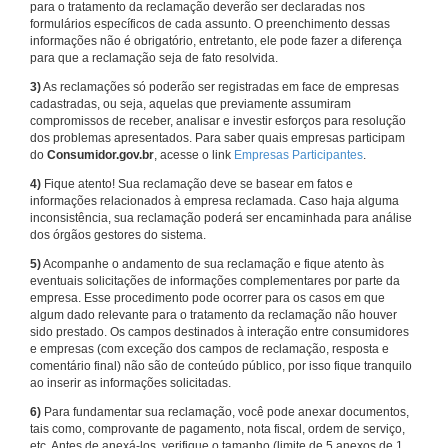
para o tratamento da reclamação deverão ser declaradas nos
formulários específicos de cada assunto. O preenchimento dessas
informações não é obrigatório, entretanto, ele pode fazer a diferença
para que a reclamação seja de fato resolvida.
3)
As reclamações só poderão ser registradas em face de empresas
cadastradas, ou seja, aquelas que previamente assumiram
compromissos de receber, analisar e investir esforços para resolução
dos problemas apresentados. Para saber quais empresas participam
do
Consumidor.gov.br
, acesse o link
Empresas Participantes
.
4)
Fique atento! Sua reclamação deve se basear em fatos e
informações relacionados à empresa reclamada. Caso haja alguma
inconsistência, sua reclamação poderá ser encaminhada para análise
dos órgãos gestores do sistema.
5)
Acompanhe o andamento de sua reclamação e fique atento às
eventuais solicitações de informações complementares por parte da
empresa. Esse procedimento pode ocorrer para os casos em que
algum dado relevante para o tratamento da reclamação não houver
sido prestado. Os campos destinados à interação entre consumidores
e empresas (com exceção dos campos de reclamação, resposta e
comentário final) não são de conteúdo público, por isso fique tranquilo
ao inserir as informações solicitadas.
6)
Para fundamentar sua reclamação, você pode anexar documentos,
tais como, comprovante de pagamento, nota fiscal, ordem de serviço,
etc. Antes de anexá-los, verifique o tamanho (limite de 5 anexos de 1