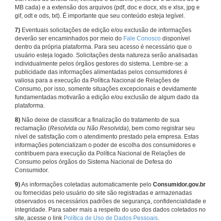
MB cada) e a extensão dos arquivos (pdf, doc e docx, xls e xlsx, jpg e
gif, odt e ods, txt). É importante que seu conteúdo esteja legível.
7)
Eventuais solicitações de edição e/ou exclusão de informações
deverão ser encaminhados por meio do
Fale Conosco
disponível
dentro da própria plataforma. Para seu acesso é necessário que o
usuário esteja logado. Solicitações desta natureza serão analisadas
individualmente pelos órgãos gestores do sistema. Lembre-se: a
publicidade das informações alimentadas pelos consumidores é
valiosa para a execução da Política Nacional de Relações de
Consumo, por isso, somente situações excepcionais e devidamente
fundamentadas motivarão a edição e/ou exclusão de algum dado da
plataforma.
8)
Não deixe de classificar a finalização do tratamento de sua
reclamação (
Resolvida ou Não Resolvida
), bem como registrar seu
nível de satisfação com o atendimento prestado pela empresa. Estas
informações potencializam o poder de escolha dos consumidores e
contribuem para execução da Política Nacional de Relações de
Consumo pelos órgãos do Sistema Nacional de Defesa do
Consumidor.
9)
As informações coletadas automaticamente pelo
Consumidor.gov.br
ou fornecidas pelo usuário do site são registradas e armazenadas
observados os necessários padrões de segurança, confidencialidade e
integridade. Para saber mais a respeito do uso dos dados coletados no
site, acesse o link
Política de Uso de Dados Pessoais
.