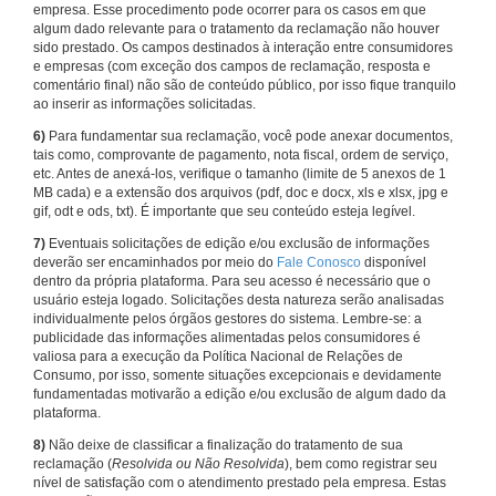
empresa. Esse procedimento pode ocorrer para os casos em que
algum dado relevante para o tratamento da reclamação não houver
sido prestado. Os campos destinados à interação entre consumidores
e empresas (com exceção dos campos de reclamação, resposta e
comentário final) não são de conteúdo público, por isso fique tranquilo
ao inserir as informações solicitadas.
6)
Para fundamentar sua reclamação, você pode anexar documentos,
tais como, comprovante de pagamento, nota fiscal, ordem de serviço,
etc. Antes de anexá-los, verifique o tamanho (limite de 5 anexos de 1
MB cada) e a extensão dos arquivos (pdf, doc e docx, xls e xlsx, jpg e
gif, odt e ods, txt). É importante que seu conteúdo esteja legível.
7)
Eventuais solicitações de edição e/ou exclusão de informações
deverão ser encaminhados por meio do
Fale Conosco
disponível
dentro da própria plataforma. Para seu acesso é necessário que o
usuário esteja logado. Solicitações desta natureza serão analisadas
individualmente pelos órgãos gestores do sistema. Lembre-se: a
publicidade das informações alimentadas pelos consumidores é
valiosa para a execução da Política Nacional de Relações de
Consumo, por isso, somente situações excepcionais e devidamente
fundamentadas motivarão a edição e/ou exclusão de algum dado da
plataforma.
8)
Não deixe de classificar a finalização do tratamento de sua
reclamação (
Resolvida ou Não Resolvida
), bem como registrar seu
nível de satisfação com o atendimento prestado pela empresa. Estas