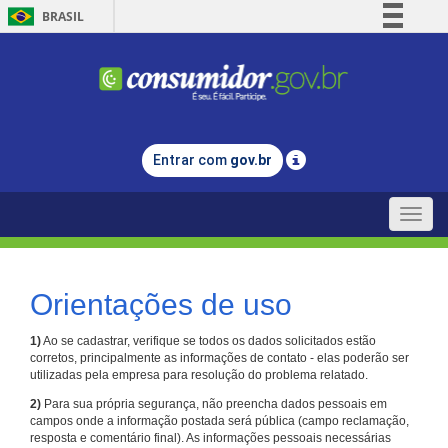
BRASIL
Simplifique!
Comunica BR
Participe
Acesso à informação
Entrar com
gov.br
Legislação
Canais
Toggle
naviga
Orientações de uso
1)
Ao se cadastrar, verifique se todos os dados solicitados estão
corretos, principalmente as informações de contato - elas poderão ser
utilizadas pela empresa para resolução do problema relatado.
2)
Para sua própria segurança, não preencha dados pessoais em
campos onde a informação postada será pública (campo reclamação,
resposta e comentário final). As informações pessoais necessárias