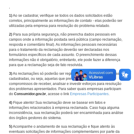
,
1)
Ao se cadastrar, verifique se todos os dados solicitados estão
corretos, principalmente as informações de contato - elas poderão ser
utilizadas pela empresa para resolução do problema relatado.
2)
Para sua própria segurança, não preencha dados pessoais em
campos onde a informação postada será pública (campo reclamação,
resposta e comentário final). As informações pessoais necessárias
para o tratamento da reclamação deverão ser declaradas nos
formulários específicos de cada assunto. O preenchimento dessas
informações não é obrigatório, entretanto, ele pode fazer a diferença
para que a reclamação seja de fato resolvida.
3)
As reclamações só poderão ser registradas em face de empresas
cadastradas, ou seja, aquelas que previamente assumiram
compromissos de receber, analisar e investir esforços para resolução
dos problemas apresentados. Para saber quais empresas participam
do
Consumidor.gov.br
, acesse o link
Empresas Participantes
.
4)
Fique atento! Sua reclamação deve se basear em fatos e
informações relacionados à empresa reclamada. Caso haja alguma
inconsistência, sua reclamação poderá ser encaminhada para análise
dos órgãos gestores do sistema.
5)
Acompanhe o andamento de sua reclamação e fique atento às
eventuais solicitações de informações complementares por parte da