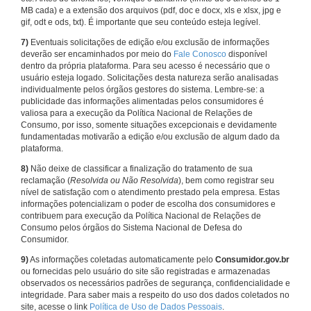
MB cada) e a extensão dos arquivos (pdf, doc e docx, xls e xlsx, jpg e
gif, odt e ods, txt). É importante que seu conteúdo esteja legível.
7)
Eventuais solicitações de edição e/ou exclusão de informações
deverão ser encaminhados por meio do
Fale Conosco
disponível
dentro da própria plataforma. Para seu acesso é necessário que o
usuário esteja logado. Solicitações desta natureza serão analisadas
individualmente pelos órgãos gestores do sistema. Lembre-se: a
publicidade das informações alimentadas pelos consumidores é
valiosa para a execução da Política Nacional de Relações de
Consumo, por isso, somente situações excepcionais e devidamente
fundamentadas motivarão a edição e/ou exclusão de algum dado da
plataforma.
8)
Não deixe de classificar a finalização do tratamento de sua
reclamação (
Resolvida ou Não Resolvida
), bem como registrar seu
nível de satisfação com o atendimento prestado pela empresa. Estas
informações potencializam o poder de escolha dos consumidores e
contribuem para execução da Política Nacional de Relações de
Consumo pelos órgãos do Sistema Nacional de Defesa do
Consumidor.
9)
As informações coletadas automaticamente pelo
Consumidor.gov.br
ou fornecidas pelo usuário do site são registradas e armazenadas
observados os necessários padrões de segurança, confidencialidade e
integridade. Para saber mais a respeito do uso dos dados coletados no
site, acesse o link
Política de Uso de Dados Pessoais
.