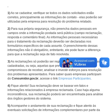
,
1)
Ao se cadastrar, verifique se todos os dados solicitados estão
corretos, principalmente as informações de contato - elas poderão ser
utilizadas pela empresa para resolução do problema relatado.
2)
Para sua própria segurança, não preencha dados pessoais em
campos onde a informação postada será pública (campo reclamação,
resposta e comentário final). As informações pessoais necessárias
para o tratamento da reclamação deverão ser declaradas nos
formulários específicos de cada assunto. O preenchimento dessas
informações não é obrigatório, entretanto, ele pode fazer a diferença
para que a reclamação seja de fato resolvida.
3)
As reclamações só poderão ser registradas em face de empresas
cadastradas, ou seja, aquelas que previamente assumiram
compromissos de receber, analisar e investir esforços para resolução
dos problemas apresentados. Para saber quais empresas participam
do
Consumidor.gov.br
, acesse o link
Empresas Participantes
.
4)
Fique atento! Sua reclamação deve se basear em fatos e
informações relacionados à empresa reclamada. Caso haja alguma
inconsistência, sua reclamação poderá ser encaminhada para análise
dos órgãos gestores do sistema.
5)
Acompanhe o andamento de sua reclamação e fique atento às
eventuais solicitações de informações complementares por parte da