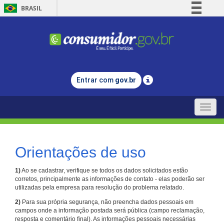
BRASIL
Simplifique!
Comunica BR
Participe
Acesso à informação
Entrar com
gov.br
Legislação
Canais
Toggle
naviga
Orientações de uso
1)
Ao se cadastrar, verifique se todos os dados solicitados estão
corretos, principalmente as informações de contato - elas poderão ser
utilizadas pela empresa para resolução do problema relatado.
2)
Para sua própria segurança, não preencha dados pessoais em
campos onde a informação postada será pública (campo reclamação,
resposta e comentário final). As informações pessoais necessárias