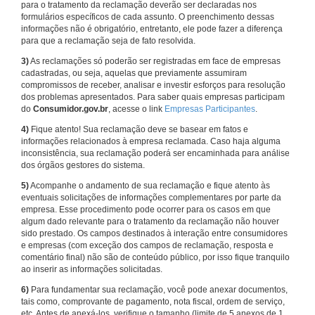
para o tratamento da reclamação deverão ser declaradas nos
formulários específicos de cada assunto. O preenchimento dessas
informações não é obrigatório, entretanto, ele pode fazer a diferença
para que a reclamação seja de fato resolvida.
3)
As reclamações só poderão ser registradas em face de empresas
cadastradas, ou seja, aquelas que previamente assumiram
compromissos de receber, analisar e investir esforços para resolução
dos problemas apresentados. Para saber quais empresas participam
do
Consumidor.gov.br
, acesse o link
Empresas Participantes
.
4)
Fique atento! Sua reclamação deve se basear em fatos e
informações relacionados à empresa reclamada. Caso haja alguma
inconsistência, sua reclamação poderá ser encaminhada para análise
dos órgãos gestores do sistema.
5)
Acompanhe o andamento de sua reclamação e fique atento às
eventuais solicitações de informações complementares por parte da
empresa. Esse procedimento pode ocorrer para os casos em que
algum dado relevante para o tratamento da reclamação não houver
sido prestado. Os campos destinados à interação entre consumidores
e empresas (com exceção dos campos de reclamação, resposta e
comentário final) não são de conteúdo público, por isso fique tranquilo
ao inserir as informações solicitadas.
6)
Para fundamentar sua reclamação, você pode anexar documentos,
tais como, comprovante de pagamento, nota fiscal, ordem de serviço,
etc. Antes de anexá-los, verifique o tamanho (limite de 5 anexos de 1