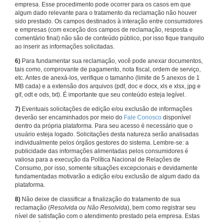
empresa. Esse procedimento pode ocorrer para os casos em que
algum dado relevante para o tratamento da reclamação não houver
sido prestado. Os campos destinados à interação entre consumidores
e empresas (com exceção dos campos de reclamação, resposta e
comentário final) não são de conteúdo público, por isso fique tranquilo
ao inserir as informações solicitadas.
6)
Para fundamentar sua reclamação, você pode anexar documentos,
tais como, comprovante de pagamento, nota fiscal, ordem de serviço,
etc. Antes de anexá-los, verifique o tamanho (limite de 5 anexos de 1
MB cada) e a extensão dos arquivos (pdf, doc e docx, xls e xlsx, jpg e
gif, odt e ods, txt). É importante que seu conteúdo esteja legível.
7)
Eventuais solicitações de edição e/ou exclusão de informações
deverão ser encaminhados por meio do
Fale Conosco
disponível
dentro da própria plataforma. Para seu acesso é necessário que o
usuário esteja logado. Solicitações desta natureza serão analisadas
individualmente pelos órgãos gestores do sistema. Lembre-se: a
publicidade das informações alimentadas pelos consumidores é
valiosa para a execução da Política Nacional de Relações de
Consumo, por isso, somente situações excepcionais e devidamente
fundamentadas motivarão a edição e/ou exclusão de algum dado da
plataforma.
8)
Não deixe de classificar a finalização do tratamento de sua
reclamação (
Resolvida ou Não Resolvida
), bem como registrar seu
nível de satisfação com o atendimento prestado pela empresa. Estas