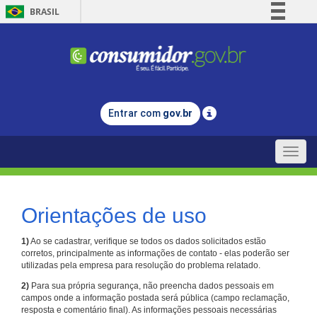
BRASIL
Simplifique!
Comunica BR
Participe
Acesso à informação
Entrar com
gov.br
Legislação
Canais
Toggle
naviga
Orientações de uso
1)
Ao se cadastrar, verifique se todos os dados solicitados estão
corretos, principalmente as informações de contato - elas poderão ser
utilizadas pela empresa para resolução do problema relatado.
2)
Para sua própria segurança, não preencha dados pessoais em
campos onde a informação postada será pública (campo reclamação,
resposta e comentário final). As informações pessoais necessárias