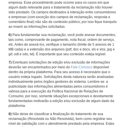
empresa. Esse procedimento pode ocorrer para os casos em que
algum dado relevante para o tratamento da reclamação não houver
sido prestado. Os campos destinados à interação entre consumidores
e empresas (com exceção dos campos de reclamação, resposta e
comentário final) não são de conteúdo público, por isso fique tranquilo
ao inserir as informações solicitadas.
6)
Para fundamentar sua reclamação, você pode anexar documentos,
tais como, comprovante de pagamento, nota fiscal, ordem de serviço,
etc. Antes de anexá-los, verifique o tamanho (limite de 5 anexos de 1
MB cada) e a extensão dos arquivos (pdf, doc e docx, xls e xlsx, jpg e
gif, odt e ods, txt). É importante que seu conteúdo esteja legível.
7)
Eventuais solicitações de edição e/ou exclusão de informações
deverão ser encaminhados por meio do
Fale Conosco
disponível
dentro da própria plataforma. Para seu acesso é necessário que o
usuário esteja logado. Solicitações desta natureza serão analisadas
individualmente pelos órgãos gestores do sistema. Lembre-se: a
publicidade das informações alimentadas pelos consumidores é
valiosa para a execução da Política Nacional de Relações de
Consumo, por isso, somente situações excepcionais e devidamente
fundamentadas motivarão a edição e/ou exclusão de algum dado da
plataforma.
8)
Não deixe de classificar a finalização do tratamento de sua
reclamação (
Resolvida ou Não Resolvida
), bem como registrar seu
nível de satisfação com o atendimento prestado pela empresa. Estas