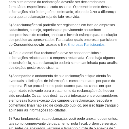
para o tratamento da reclamação deverão ser declaradas nos
formulários específicos de cada assunto. O preenchimento dessas
informações não é obrigatório, entretanto, ele pode fazer a diferença
para que a reclamação seja de fato resolvida.
3)
As reclamações só poderão ser registradas em face de empresas
cadastradas, ou seja, aquelas que previamente assumiram
compromissos de receber, analisar e investir esforços para resolução
dos problemas apresentados. Para saber quais empresas participam
do
Consumidor.gov.br
, acesse o link
Empresas Participantes
.
4)
Fique atento! Sua reclamação deve se basear em fatos e
informações relacionados à empresa reclamada. Caso haja alguma
inconsistência, sua reclamação poderá ser encaminhada para análise
dos órgãos gestores do sistema.
5)
Acompanhe o andamento de sua reclamação e fique atento às
eventuais solicitações de informações complementares por parte da
empresa. Esse procedimento pode ocorrer para os casos em que
algum dado relevante para o tratamento da reclamação não houver
sido prestado. Os campos destinados à interação entre consumidores
e empresas (com exceção dos campos de reclamação, resposta e
comentário final) não são de conteúdo público, por isso fique tranquilo
ao inserir as informações solicitadas.
6)
Para fundamentar sua reclamação, você pode anexar documentos,
tais como, comprovante de pagamento, nota fiscal, ordem de serviço,
etc. Antes de anexá-los, verifique o tamanho (limite de 5 anexos de 1