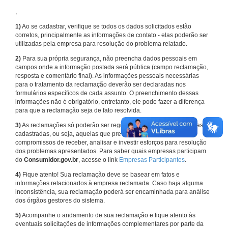
,
1)
Ao se cadastrar, verifique se todos os dados solicitados estão
corretos, principalmente as informações de contato - elas poderão ser
utilizadas pela empresa para resolução do problema relatado.
2)
Para sua própria segurança, não preencha dados pessoais em
campos onde a informação postada será pública (campo reclamação,
resposta e comentário final). As informações pessoais necessárias
para o tratamento da reclamação deverão ser declaradas nos
formulários específicos de cada assunto. O preenchimento dessas
informações não é obrigatório, entretanto, ele pode fazer a diferença
para que a reclamação seja de fato resolvida.
3)
As reclamações só poderão ser registradas em face de empresas
cadastradas, ou seja, aquelas que previamente assumiram
compromissos de receber, analisar e investir esforços para resolução
dos problemas apresentados. Para saber quais empresas participam
do
Consumidor.gov.br
, acesse o link
Empresas Participantes
.
4)
Fique atento! Sua reclamação deve se basear em fatos e
informações relacionados à empresa reclamada. Caso haja alguma
inconsistência, sua reclamação poderá ser encaminhada para análise
dos órgãos gestores do sistema.
5)
Acompanhe o andamento de sua reclamação e fique atento às
eventuais solicitações de informações complementares por parte da