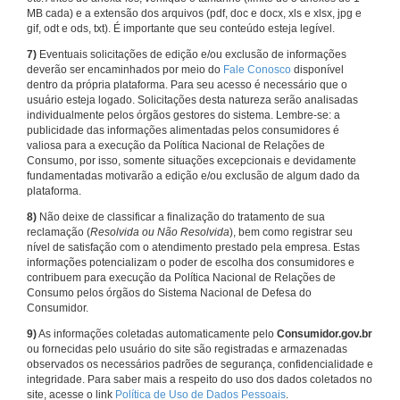
MB cada) e a extensão dos arquivos (pdf, doc e docx, xls e xlsx, jpg e
gif, odt e ods, txt). É importante que seu conteúdo esteja legível.
7)
Eventuais solicitações de edição e/ou exclusão de informações
deverão ser encaminhados por meio do
Fale Conosco
disponível
dentro da própria plataforma. Para seu acesso é necessário que o
usuário esteja logado. Solicitações desta natureza serão analisadas
individualmente pelos órgãos gestores do sistema. Lembre-se: a
publicidade das informações alimentadas pelos consumidores é
valiosa para a execução da Política Nacional de Relações de
Consumo, por isso, somente situações excepcionais e devidamente
fundamentadas motivarão a edição e/ou exclusão de algum dado da
plataforma.
8)
Não deixe de classificar a finalização do tratamento de sua
reclamação (
Resolvida ou Não Resolvida
), bem como registrar seu
nível de satisfação com o atendimento prestado pela empresa. Estas
informações potencializam o poder de escolha dos consumidores e
contribuem para execução da Política Nacional de Relações de
Consumo pelos órgãos do Sistema Nacional de Defesa do
Consumidor.
9)
As informações coletadas automaticamente pelo
Consumidor.gov.br
ou fornecidas pelo usuário do site são registradas e armazenadas
observados os necessários padrões de segurança, confidencialidade e
integridade. Para saber mais a respeito do uso dos dados coletados no
site, acesse o link
Política de Uso de Dados Pessoais
.