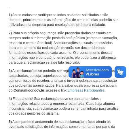
,
1)
Ao se cadastrar, verifique se todos os dados solicitados estão
corretos, principalmente as informações de contato - elas poderão ser
utilizadas pela empresa para resolução do problema relatado.
2)
Para sua própria segurança, não preencha dados pessoais em
campos onde a informação postada será pública (campo reclamação,
resposta e comentário final). As informações pessoais necessárias
para o tratamento da reclamação deverão ser declaradas nos
formulários específicos de cada assunto. O preenchimento dessas
informações não é obrigatório, entretanto, ele pode fazer a diferença
para que a reclamação seja de fato resolvida.
3)
As reclamações só poderão ser registradas em face de empresas
cadastradas, ou seja, aquelas que previamente assumiram
compromissos de receber, analisar e investir esforços para resolução
dos problemas apresentados. Para saber quais empresas participam
do
Consumidor.gov.br
, acesse o link
Empresas Participantes
.
4)
Fique atento! Sua reclamação deve se basear em fatos e
informações relacionados à empresa reclamada. Caso haja alguma
inconsistência, sua reclamação poderá ser encaminhada para análise
dos órgãos gestores do sistema.
5)
Acompanhe o andamento de sua reclamação e fique atento às
eventuais solicitações de informações complementares por parte da