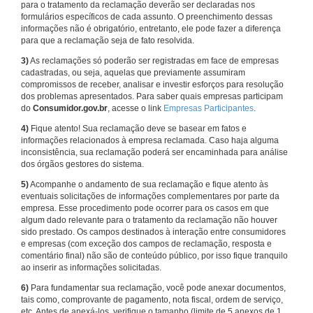
para o tratamento da reclamação deverão ser declaradas nos
formulários específicos de cada assunto. O preenchimento dessas
informações não é obrigatório, entretanto, ele pode fazer a diferença
para que a reclamação seja de fato resolvida.
3)
As reclamações só poderão ser registradas em face de empresas
cadastradas, ou seja, aquelas que previamente assumiram
compromissos de receber, analisar e investir esforços para resolução
dos problemas apresentados. Para saber quais empresas participam
do
Consumidor.gov.br
, acesse o link
Empresas Participantes
.
4)
Fique atento! Sua reclamação deve se basear em fatos e
informações relacionados à empresa reclamada. Caso haja alguma
inconsistência, sua reclamação poderá ser encaminhada para análise
dos órgãos gestores do sistema.
5)
Acompanhe o andamento de sua reclamação e fique atento às
eventuais solicitações de informações complementares por parte da
empresa. Esse procedimento pode ocorrer para os casos em que
algum dado relevante para o tratamento da reclamação não houver
sido prestado. Os campos destinados à interação entre consumidores
e empresas (com exceção dos campos de reclamação, resposta e
comentário final) não são de conteúdo público, por isso fique tranquilo
ao inserir as informações solicitadas.
6)
Para fundamentar sua reclamação, você pode anexar documentos,
tais como, comprovante de pagamento, nota fiscal, ordem de serviço,
etc. Antes de anexá-los, verifique o tamanho (limite de 5 anexos de 1