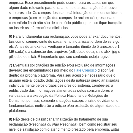
empresa. Esse procedimento pode ocorrer para os casos em que
algum dado relevante para o tratamento da reclamação não houver
sido prestado. Os campos destinados à interação entre consumidores
e empresas (com exceção dos campos de reclamação, resposta e
comentário final) não são de conteúdo público, por isso fique tranquilo
ao inserir as informações solicitadas.
6)
Para fundamentar sua reclamação, você pode anexar documentos,
tais como, comprovante de pagamento, nota fiscal, ordem de serviço,
etc. Antes de anexá-los, verifique o tamanho (limite de 5 anexos de 1
MB cada) e a extensão dos arquivos (pdf, doc e docx, xls e xlsx, jpg e
gif, odt e ods, txt). É importante que seu conteúdo esteja legível.
7)
Eventuais solicitações de edição e/ou exclusão de informações
deverão ser encaminhados por meio do
Fale Conosco
disponível
dentro da própria plataforma. Para seu acesso é necessário que o
usuário esteja logado. Solicitações desta natureza serão analisadas
individualmente pelos órgãos gestores do sistema. Lembre-se: a
publicidade das informações alimentadas pelos consumidores é
valiosa para a execução da Política Nacional de Relações de
Consumo, por isso, somente situações excepcionais e devidamente
fundamentadas motivarão a edição e/ou exclusão de algum dado da
plataforma.
8)
Não deixe de classificar a finalização do tratamento de sua
reclamação (
Resolvida ou Não Resolvida
), bem como registrar seu
nível de satisfação com o atendimento prestado pela empresa. Estas