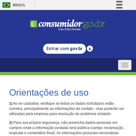
BRASIL
Simplifique!
Comunica BR
Participe
Acesso à informação
Entrar com
gov.br
Legislação
Canais
Toggle
naviga
Orientações de uso
1)
Ao se cadastrar, verifique se todos os dados solicitados estão
corretos, principalmente as informações de contato - elas poderão ser
utilizadas pela empresa para resolução do problema relatado.
2)
Para sua própria segurança, não preencha dados pessoais em
campos onde a informação postada será pública (campo reclamação,
resposta e comentário final). As informações pessoais necessárias