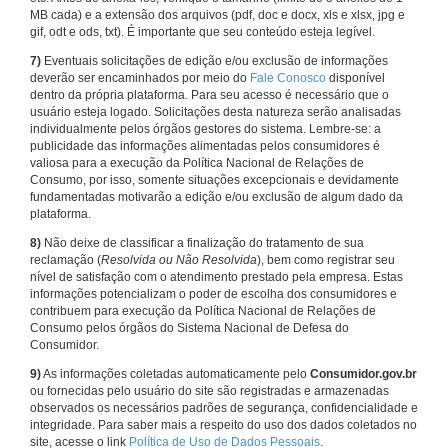
MB cada) e a extensão dos arquivos (pdf, doc e docx, xls e xlsx, jpg e
gif, odt e ods, txt). É importante que seu conteúdo esteja legível.
7)
Eventuais solicitações de edição e/ou exclusão de informações
deverão ser encaminhados por meio do
Fale Conosco
disponível
dentro da própria plataforma. Para seu acesso é necessário que o
usuário esteja logado. Solicitações desta natureza serão analisadas
individualmente pelos órgãos gestores do sistema. Lembre-se: a
publicidade das informações alimentadas pelos consumidores é
valiosa para a execução da Política Nacional de Relações de
Consumo, por isso, somente situações excepcionais e devidamente
fundamentadas motivarão a edição e/ou exclusão de algum dado da
plataforma.
8)
Não deixe de classificar a finalização do tratamento de sua
reclamação (
Resolvida ou Não Resolvida
), bem como registrar seu
nível de satisfação com o atendimento prestado pela empresa. Estas
informações potencializam o poder de escolha dos consumidores e
contribuem para execução da Política Nacional de Relações de
Consumo pelos órgãos do Sistema Nacional de Defesa do
Consumidor.
9)
As informações coletadas automaticamente pelo
Consumidor.gov.br
ou fornecidas pelo usuário do site são registradas e armazenadas
observados os necessários padrões de segurança, confidencialidade e
integridade. Para saber mais a respeito do uso dos dados coletados no
site, acesse o link
Política de Uso de Dados Pessoais
.