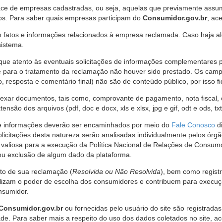
ce de empresas cadastradas, ou seja, aquelas que previamente assumi
os. Para saber quais empresas participam do
Consumidor.gov.br
, ac
 fatos e informações relacionados à empresa reclamada. Caso haja al
sistema.
e atento às eventuais solicitações de informações complementares 
 para o tratamento da reclamação não houver sido prestado. Os camp
sposta e comentário final) não são de conteúdo público, por isso fique
ar documentos, tais como, comprovante de pagamento, nota fiscal, ord
nsão dos arquivos (pdf, doc e docx, xls e xlsx, jpg e gif, odt e ods, tx
 de informações deverão ser encaminhados por meio do
Fale Conosco
di
olicitações desta natureza serão analisadas individualmente pelos órg
valiosa para a execução da Política Nacional de Relações de Consumo
u exclusão de algum dado da plataforma.
nto de sua reclamação (
Resolvida ou Não Resolvida
), bem como regist
alizam o poder de escolha dos consumidores e contribuem para execu
nsumidor.
Consumidor.gov.br
ou fornecidas pelo usuário do site são registrad
de. Para saber mais a respeito do uso dos dados coletados no site, ac