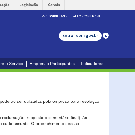
mação
Legislação
Canais
ACESSIBILIDADE
ALTO CONTRASTE
Entrar com
gov.br
re o Serviço
Empresas Participantes
Indicadores
s poderão ser utilizadas pela empresa para resolução
eclamação, resposta e comentário final). As
 de cada assunto. O preenchimento dessas