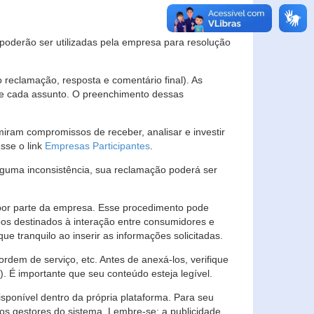
s poderão ser utilizadas pela empresa para resolução
eclamação, resposta e comentário final). As
 de cada assunto. O preenchimento dessas
ram compromissos de receber, analisar e investir
esse o link
Empresas Participantes
.
guma inconsistência, sua reclamação poderá ser
por parte da empresa. Esse procedimento pode
os destinados à interação entre consumidores e
 tranquilo ao inserir as informações solicitadas.
em de serviço, etc. Antes de anexá-los, verifique
t). É importante que seu conteúdo esteja legível.
sponível dentro da própria plataforma. Para seu
ãos gestores do sistema. Lembre-se: a publicidade