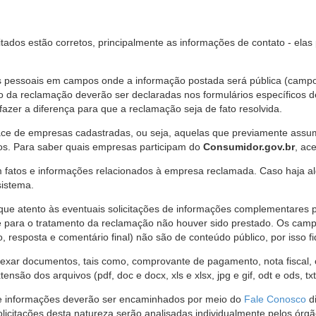
citados estão corretos, principalmente as informações de contato - ela
pessoais em campos onde a informação postada será pública (campo r
o da reclamação deverão ser declaradas nos formulários específicos
fazer a diferença para que a reclamação seja de fato resolvida.
ce de empresas cadastradas, ou seja, aquelas que previamente assumi
os. Para saber quais empresas participam do
Consumidor.gov.br
, ac
 fatos e informações relacionados à empresa reclamada. Caso haja al
sistema.
e atento às eventuais solicitações de informações complementares 
 para o tratamento da reclamação não houver sido prestado. Os camp
sposta e comentário final) não são de conteúdo público, por isso fique
ar documentos, tais como, comprovante de pagamento, nota fiscal, ord
nsão dos arquivos (pdf, doc e docx, xls e xlsx, jpg e gif, odt e ods, tx
 de informações deverão ser encaminhados por meio do
Fale Conosco
di
olicitações desta natureza serão analisadas individualmente pelos órg