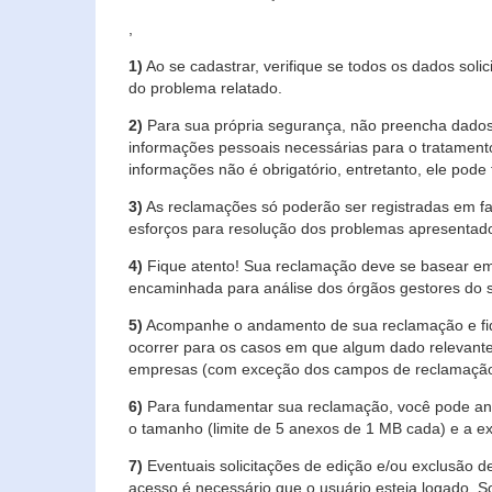
,
1)
Ao se cadastrar, verifique se todos os dados soli
do problema relatado.
2)
Para sua própria segurança, não preencha dados 
informações pessoais necessárias para o tratament
informações não é obrigatório, entretanto, ele pode 
3)
As reclamações só poderão ser registradas em fa
esforços para resolução dos problemas apresentad
4)
Fique atento! Sua reclamação deve se basear em
encaminhada para análise dos órgãos gestores do 
5)
Acompanhe o andamento de sua reclamação e fiqu
ocorrer para os casos em que algum dado relevante
empresas (com exceção dos campos de reclamação, re
6)
Para fundamentar sua reclamação, você pode anex
o tamanho (limite de 5 anexos de 1 MB cada) e a exte
7)
Eventuais solicitações de edição e/ou exclusão
acesso é necessário que o usuário esteja logado. S