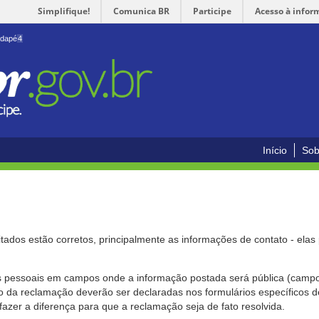
Simplifique!
Comunica BR
Participe
Acesso à infor
odapé
4
Início
Sob
citados estão corretos, principalmente as informações de contato - ela
pessoais em campos onde a informação postada será pública (campo r
o da reclamação deverão ser declaradas nos formulários específicos
fazer a diferença para que a reclamação seja de fato resolvida.