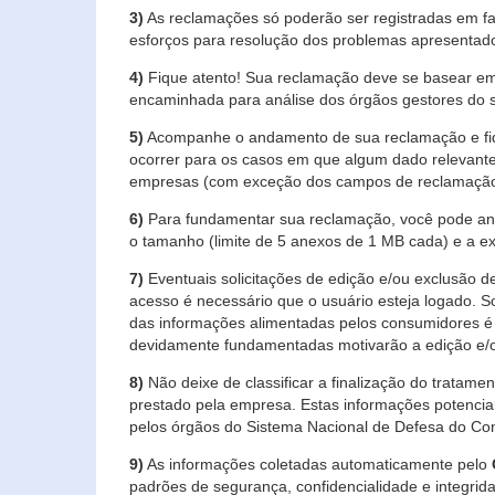
3)
As reclamações só poderão ser registradas em fa
esforços para resolução dos problemas apresentad
4)
Fique atento! Sua reclamação deve se basear em
encaminhada para análise dos órgãos gestores do 
5)
Acompanhe o andamento de sua reclamação e fiqu
ocorrer para os casos em que algum dado relevante
empresas (com exceção dos campos de reclamação, re
6)
Para fundamentar sua reclamação, você pode anex
o tamanho (limite de 5 anexos de 1 MB cada) e a exte
7)
Eventuais solicitações de edição e/ou exclusão
acesso é necessário que o usuário esteja logado. S
das informações alimentadas pelos consumidores é 
devidamente fundamentadas motivarão a edição e/o
8)
Não deixe de classificar a finalização do tratame
prestado pela empresa. Estas informações potenci
pelos órgãos do Sistema Nacional de Defesa do Co
9)
As informações coletadas automaticamente pelo
padrões de segurança, confidencialidade e integrida