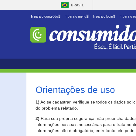
BRASIL
Ir para o conteúdo
1
Ir para o menu
2
Ir para o login
3
Ir para o r
Orientações de uso
1)
Ao se cadastrar, verifique se todos os dados soli
do problema relatado.
2)
Para sua própria segurança, não preencha dados 
informações pessoais necessárias para o tratament
informações não é obrigatório, entretanto, ele pode 