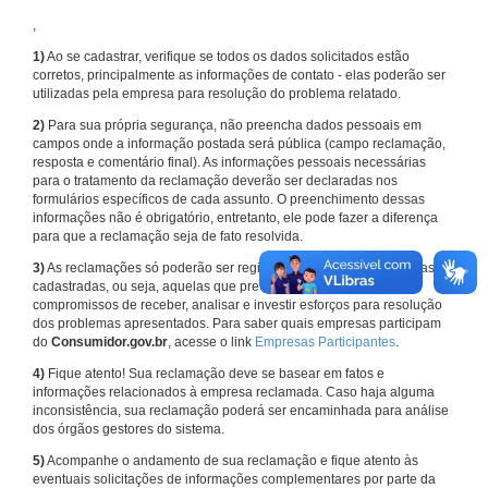
,
1)
Ao se cadastrar, verifique se todos os dados solicitados estão
corretos, principalmente as informações de contato - elas poderão ser
utilizadas pela empresa para resolução do problema relatado.
2)
Para sua própria segurança, não preencha dados pessoais em
campos onde a informação postada será pública (campo reclamação,
resposta e comentário final). As informações pessoais necessárias
para o tratamento da reclamação deverão ser declaradas nos
formulários específicos de cada assunto. O preenchimento dessas
informações não é obrigatório, entretanto, ele pode fazer a diferença
para que a reclamação seja de fato resolvida.
3)
As reclamações só poderão ser registradas em face de empresas
cadastradas, ou seja, aquelas que previamente assumiram
compromissos de receber, analisar e investir esforços para resolução
dos problemas apresentados. Para saber quais empresas participam
do
Consumidor.gov.br
, acesse o link
Empresas Participantes
.
4)
Fique atento! Sua reclamação deve se basear em fatos e
informações relacionados à empresa reclamada. Caso haja alguma
inconsistência, sua reclamação poderá ser encaminhada para análise
dos órgãos gestores do sistema.
5)
Acompanhe o andamento de sua reclamação e fique atento às
eventuais solicitações de informações complementares por parte da