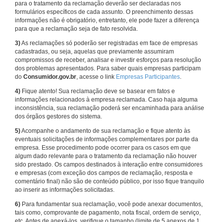
para o tratamento da reclamação deverão ser declaradas nos
formulários específicos de cada assunto. O preenchimento dessas
informações não é obrigatório, entretanto, ele pode fazer a diferença
para que a reclamação seja de fato resolvida.
3)
As reclamações só poderão ser registradas em face de empresas
cadastradas, ou seja, aquelas que previamente assumiram
compromissos de receber, analisar e investir esforços para resolução
dos problemas apresentados. Para saber quais empresas participam
do
Consumidor.gov.br
, acesse o link
Empresas Participantes
.
4)
Fique atento! Sua reclamação deve se basear em fatos e
informações relacionados à empresa reclamada. Caso haja alguma
inconsistência, sua reclamação poderá ser encaminhada para análise
dos órgãos gestores do sistema.
5)
Acompanhe o andamento de sua reclamação e fique atento às
eventuais solicitações de informações complementares por parte da
empresa. Esse procedimento pode ocorrer para os casos em que
algum dado relevante para o tratamento da reclamação não houver
sido prestado. Os campos destinados à interação entre consumidores
e empresas (com exceção dos campos de reclamação, resposta e
comentário final) não são de conteúdo público, por isso fique tranquilo
ao inserir as informações solicitadas.
6)
Para fundamentar sua reclamação, você pode anexar documentos,
tais como, comprovante de pagamento, nota fiscal, ordem de serviço,
etc. Antes de anexá-los, verifique o tamanho (limite de 5 anexos de 1