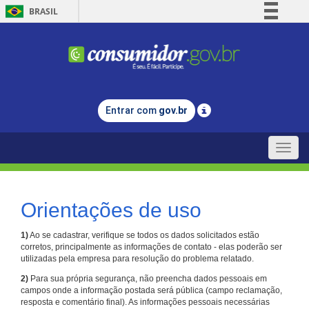
BRASIL
Simplifique!
Comunica BR
Participe
Acesso à informação
Entrar com
gov.br
Legislação
Canais
Toggle
naviga
Orientações de uso
1)
Ao se cadastrar, verifique se todos os dados solicitados estão
corretos, principalmente as informações de contato - elas poderão ser
utilizadas pela empresa para resolução do problema relatado.
2)
Para sua própria segurança, não preencha dados pessoais em
campos onde a informação postada será pública (campo reclamação,
resposta e comentário final). As informações pessoais necessárias