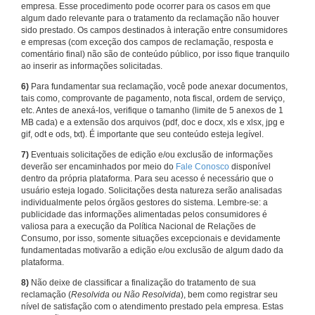
empresa. Esse procedimento pode ocorrer para os casos em que
algum dado relevante para o tratamento da reclamação não houver
sido prestado. Os campos destinados à interação entre consumidores
e empresas (com exceção dos campos de reclamação, resposta e
comentário final) não são de conteúdo público, por isso fique tranquilo
ao inserir as informações solicitadas.
6)
Para fundamentar sua reclamação, você pode anexar documentos,
tais como, comprovante de pagamento, nota fiscal, ordem de serviço,
etc. Antes de anexá-los, verifique o tamanho (limite de 5 anexos de 1
MB cada) e a extensão dos arquivos (pdf, doc e docx, xls e xlsx, jpg e
gif, odt e ods, txt). É importante que seu conteúdo esteja legível.
7)
Eventuais solicitações de edição e/ou exclusão de informações
deverão ser encaminhados por meio do
Fale Conosco
disponível
dentro da própria plataforma. Para seu acesso é necessário que o
usuário esteja logado. Solicitações desta natureza serão analisadas
individualmente pelos órgãos gestores do sistema. Lembre-se: a
publicidade das informações alimentadas pelos consumidores é
valiosa para a execução da Política Nacional de Relações de
Consumo, por isso, somente situações excepcionais e devidamente
fundamentadas motivarão a edição e/ou exclusão de algum dado da
plataforma.
8)
Não deixe de classificar a finalização do tratamento de sua
reclamação (
Resolvida ou Não Resolvida
), bem como registrar seu
nível de satisfação com o atendimento prestado pela empresa. Estas