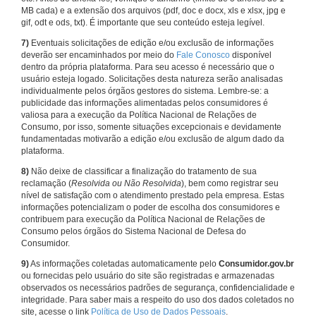
MB cada) e a extensão dos arquivos (pdf, doc e docx, xls e xlsx, jpg e
gif, odt e ods, txt). É importante que seu conteúdo esteja legível.
7)
Eventuais solicitações de edição e/ou exclusão de informações
deverão ser encaminhados por meio do
Fale Conosco
disponível
dentro da própria plataforma. Para seu acesso é necessário que o
usuário esteja logado. Solicitações desta natureza serão analisadas
individualmente pelos órgãos gestores do sistema. Lembre-se: a
publicidade das informações alimentadas pelos consumidores é
valiosa para a execução da Política Nacional de Relações de
Consumo, por isso, somente situações excepcionais e devidamente
fundamentadas motivarão a edição e/ou exclusão de algum dado da
plataforma.
8)
Não deixe de classificar a finalização do tratamento de sua
reclamação (
Resolvida ou Não Resolvida
), bem como registrar seu
nível de satisfação com o atendimento prestado pela empresa. Estas
informações potencializam o poder de escolha dos consumidores e
contribuem para execução da Política Nacional de Relações de
Consumo pelos órgãos do Sistema Nacional de Defesa do
Consumidor.
9)
As informações coletadas automaticamente pelo
Consumidor.gov.br
ou fornecidas pelo usuário do site são registradas e armazenadas
observados os necessários padrões de segurança, confidencialidade e
integridade. Para saber mais a respeito do uso dos dados coletados no
site, acesse o link
Política de Uso de Dados Pessoais
.