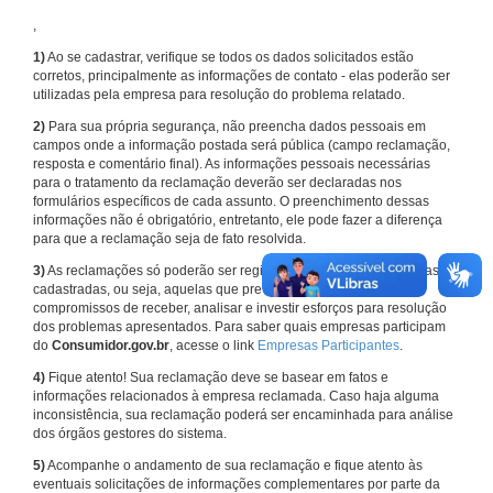
,
1)
Ao se cadastrar, verifique se todos os dados solicitados estão
corretos, principalmente as informações de contato - elas poderão ser
utilizadas pela empresa para resolução do problema relatado.
2)
Para sua própria segurança, não preencha dados pessoais em
campos onde a informação postada será pública (campo reclamação,
resposta e comentário final). As informações pessoais necessárias
para o tratamento da reclamação deverão ser declaradas nos
formulários específicos de cada assunto. O preenchimento dessas
informações não é obrigatório, entretanto, ele pode fazer a diferença
para que a reclamação seja de fato resolvida.
3)
As reclamações só poderão ser registradas em face de empresas
cadastradas, ou seja, aquelas que previamente assumiram
compromissos de receber, analisar e investir esforços para resolução
dos problemas apresentados. Para saber quais empresas participam
do
Consumidor.gov.br
, acesse o link
Empresas Participantes
.
4)
Fique atento! Sua reclamação deve se basear em fatos e
informações relacionados à empresa reclamada. Caso haja alguma
inconsistência, sua reclamação poderá ser encaminhada para análise
dos órgãos gestores do sistema.
5)
Acompanhe o andamento de sua reclamação e fique atento às
eventuais solicitações de informações complementares por parte da