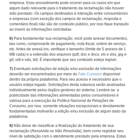
empresa. Esse procedimento pode ocorrer para os casos em que
algum dado relevante para o tratamento da reclamação não houver
sido prestado. Os campos destinados à interação entre consumidores
e empresas (com exceção dos campos de reclamação, resposta e
comentário final) não são de conteúdo público, por isso fique tranquilo
ao inserir as informações solicitadas.
6)
Para fundamentar sua reclamação, você pode anexar documentos,
tais como, comprovante de pagamento, nota fiscal, ordem de serviço,
etc. Antes de anexá-los, verifique o tamanho (limite de 5 anexos de 1
MB cada) e a extensão dos arquivos (pdf, doc e docx, xls e xlsx, jpg e
gif, odt e ods, txt). É importante que seu conteúdo esteja legível.
7)
Eventuais solicitações de edição e/ou exclusão de informações
deverão ser encaminhados por meio do
Fale Conosco
disponível
dentro da própria plataforma. Para seu acesso é necessário que o
usuário esteja logado. Solicitações desta natureza serão analisadas
individualmente pelos órgãos gestores do sistema. Lembre-se: a
publicidade das informações alimentadas pelos consumidores é
valiosa para a execução da Política Nacional de Relações de
Consumo, por isso, somente situações excepcionais e devidamente
fundamentadas motivarão a edição e/ou exclusão de algum dado da
plataforma.
8)
Não deixe de classificar a finalização do tratamento de sua
reclamação (
Resolvida ou Não Resolvida
), bem como registrar seu
nível de satisfação com o atendimento prestado pela empresa. Estas