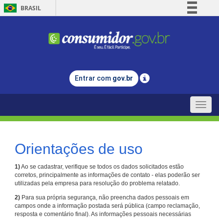
BRASIL
Simplifique!
Comunica BR
Participe
Acesso à informação
Entrar com
gov.br
Legislação
Canais
Toggle
naviga
Orientações de uso
1)
Ao se cadastrar, verifique se todos os dados solicitados estão
corretos, principalmente as informações de contato - elas poderão ser
utilizadas pela empresa para resolução do problema relatado.
2)
Para sua própria segurança, não preencha dados pessoais em
campos onde a informação postada será pública (campo reclamação,
resposta e comentário final). As informações pessoais necessárias