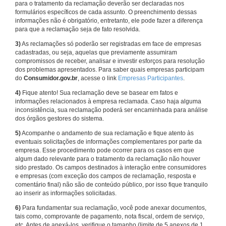
para o tratamento da reclamação deverão ser declaradas nos
formulários específicos de cada assunto. O preenchimento dessas
informações não é obrigatório, entretanto, ele pode fazer a diferença
para que a reclamação seja de fato resolvida.
3)
As reclamações só poderão ser registradas em face de empresas
cadastradas, ou seja, aquelas que previamente assumiram
compromissos de receber, analisar e investir esforços para resolução
dos problemas apresentados. Para saber quais empresas participam
do
Consumidor.gov.br
, acesse o link
Empresas Participantes
.
4)
Fique atento! Sua reclamação deve se basear em fatos e
informações relacionados à empresa reclamada. Caso haja alguma
inconsistência, sua reclamação poderá ser encaminhada para análise
dos órgãos gestores do sistema.
5)
Acompanhe o andamento de sua reclamação e fique atento às
eventuais solicitações de informações complementares por parte da
empresa. Esse procedimento pode ocorrer para os casos em que
algum dado relevante para o tratamento da reclamação não houver
sido prestado. Os campos destinados à interação entre consumidores
e empresas (com exceção dos campos de reclamação, resposta e
comentário final) não são de conteúdo público, por isso fique tranquilo
ao inserir as informações solicitadas.
6)
Para fundamentar sua reclamação, você pode anexar documentos,
tais como, comprovante de pagamento, nota fiscal, ordem de serviço,
etc. Antes de anexá-los, verifique o tamanho (limite de 5 anexos de 1