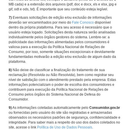
MB cada) e a extensão dos arquivos (pdf, doc e docx, xls e xlsx, jpg e
gif, odt e ods, txt). É importante que seu conteúdo esteja legível.
7)
Eventuais solicitações de edição e/ou exclusão de informações
deverão ser encaminhados por meio do
Fale Conosco
disponível
dentro da própria plataforma. Para seu acesso é necessário que o
usuário esteja logado. Solicitações desta natureza serão analisadas
individualmente pelos órgãos gestores do sistema. Lembre-se: a
publicidade das informações alimentadas pelos consumidores é
valiosa para a execução da Política Nacional de Relações de
Consumo, por isso, somente situações excepcionais e devidamente
fundamentadas motivarão a edição e/ou exclusão de algum dado da
plataforma.
8)
Não deixe de classificar a finalização do tratamento de sua
reclamação (
Resolvida ou Não Resolvida
), bem como registrar seu
nível de satisfação com o atendimento prestado pela empresa. Estas
informações potencializam o poder de escolha dos consumidores e
contribuem para execução da Política Nacional de Relações de
Consumo pelos órgãos do Sistema Nacional de Defesa do
Consumidor.
9)
As informações coletadas automaticamente pelo
Consumidor.gov.br
ou fornecidas pelo usuário do site são registradas e armazenadas
observados os necessários padrões de segurança, confidencialidade e
integridade. Para saber mais a respeito do uso dos dados coletados no
site, acesse o link
Política de Uso de Dados Pessoais
.