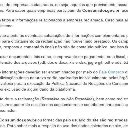
ce de empresas cadastradas, ou seja, aquelas que previamente assumi
os. Para saber quais empresas participam do
Consumidor.gov.br
, ac
 fatos e informações relacionados à empresa reclamada. Caso haja al
sistema.
e atento às eventuais solicitações de informações complementares 
 para o tratamento da reclamação não houver sido prestado. Os camp
sposta e comentário final) não são de conteúdo público, por isso fique
ar documentos, tais como, comprovante de pagamento, nota fiscal, ord
nsão dos arquivos (pdf, doc e docx, xls e xlsx, jpg e gif, odt e ods, tx
 de informações deverão ser encaminhados por meio do
Fale Conosco
di
olicitações desta natureza serão analisadas individualmente pelos órg
valiosa para a execução da Política Nacional de Relações de Consumo
u exclusão de algum dado da plataforma.
nto de sua reclamação (
Resolvida ou Não Resolvida
), bem como regist
alizam o poder de escolha dos consumidores e contribuem para execu
nsumidor.
Consumidor.gov.br
ou fornecidas pelo usuário do site são registrad
de. Para saber mais a respeito do uso dos dados coletados no site, ac