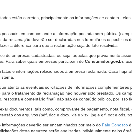
citados estão corretos, principalmente as informações de contato - ela
pessoais em campos onde a informação postada será pública (campo r
o da reclamação deverão ser declaradas nos formulários específicos
fazer a diferença para que a reclamação seja de fato resolvida.
ce de empresas cadastradas, ou seja, aquelas que previamente assumi
os. Para saber quais empresas participam do
Consumidor.gov.br
, ac
 fatos e informações relacionados à empresa reclamada. Caso haja al
sistema.
e atento às eventuais solicitações de informações complementares 
 para o tratamento da reclamação não houver sido prestado. Os camp
sposta e comentário final) não são de conteúdo público, por isso fique
ar documentos, tais como, comprovante de pagamento, nota fiscal, ord
nsão dos arquivos (pdf, doc e docx, xls e xlsx, jpg e gif, odt e ods, tx
 de informações deverão ser encaminhados por meio do
Fale Conosco
di
olicitações desta natureza serão analisadas individualmente pelos órg