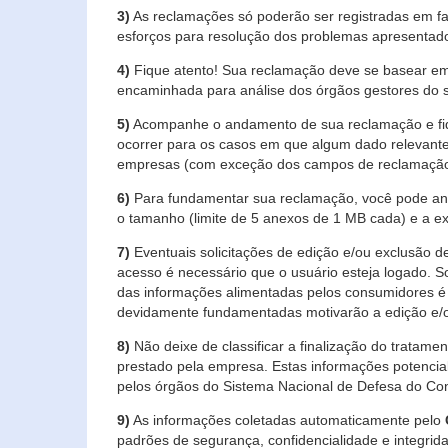
3)
As reclamações só poderão ser registradas em fa
esforços para resolução dos problemas apresentad
4)
Fique atento! Sua reclamação deve se basear em
encaminhada para análise dos órgãos gestores do 
5)
Acompanhe o andamento de sua reclamação e fiqu
ocorrer para os casos em que algum dado relevante
empresas (com exceção dos campos de reclamação, re
6)
Para fundamentar sua reclamação, você pode anex
o tamanho (limite de 5 anexos de 1 MB cada) e a exte
7)
Eventuais solicitações de edição e/ou exclusão
acesso é necessário que o usuário esteja logado. S
das informações alimentadas pelos consumidores é 
devidamente fundamentadas motivarão a edição e/o
8)
Não deixe de classificar a finalização do tratame
prestado pela empresa. Estas informações potenci
pelos órgãos do Sistema Nacional de Defesa do Co
9)
As informações coletadas automaticamente pelo
padrões de segurança, confidencialidade e integrida