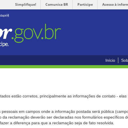
Simplifique!
Comunica BR
Participe
Acesso à infor
odapé
4
Início
Sob
citados estão corretos, principalmente as informações de contato - ela
pessoais em campos onde a informação postada será pública (campo r
o da reclamação deverão ser declaradas nos formulários específicos
fazer a diferença para que a reclamação seja de fato resolvida.