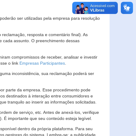
s poderão ser utilizadas pela empresa para resolução
eclamação, resposta e comentário final). As
 de cada assunto. O preenchimento dessas
ram compromissos de receber, analisar e investir
esse o link
Empresas Participantes
.
guma inconsistência, sua reclamação poderá ser
por parte da empresa. Esse procedimento pode
os destinados à interação entre consumidores e
 tranquilo ao inserir as informações solicitadas.
em de serviço, etc. Antes de anexá-los, verifique
t). É importante que seu conteúdo esteja legível.
sponível dentro da própria plataforma. Para seu
ãos gestores do sistema. Lembre-se: a publicidade