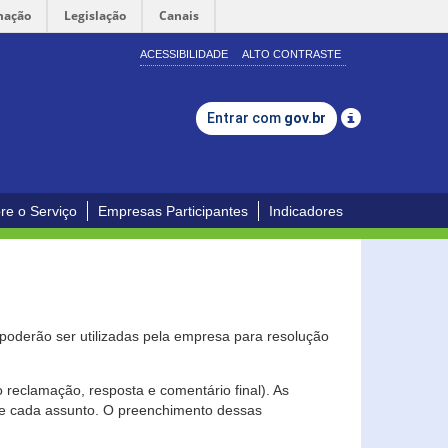
mação
Legislação
Canais
ACESSIBILIDADE
ALTO CONTRASTE
Entrar com
gov.br
re o Serviço
Empresas Participantes
Indicadores
s poderão ser utilizadas pela empresa para resolução
eclamação, resposta e comentário final). As
 de cada assunto. O preenchimento dessas