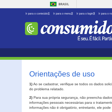
BRASIL
Ir para o conteúdo
1
Ir para o menu
2
Ir para o login
3
Ir para o r
Orientações de uso
1)
Ao se cadastrar, verifique se todos os dados soli
do problema relatado.
2)
Para sua própria segurança, não preencha dados 
informações pessoais necessárias para o tratament
informações não é obrigatório, entretanto, ele pode 