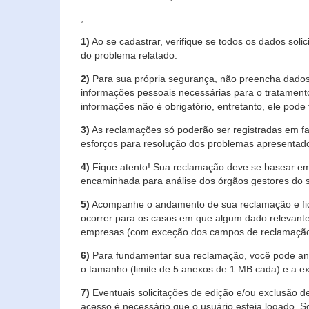
,
1)
Ao se cadastrar, verifique se todos os dados soli
do problema relatado.
2)
Para sua própria segurança, não preencha dados 
informações pessoais necessárias para o tratament
informações não é obrigatório, entretanto, ele pode 
3)
As reclamações só poderão ser registradas em fa
esforços para resolução dos problemas apresentad
4)
Fique atento! Sua reclamação deve se basear em
encaminhada para análise dos órgãos gestores do 
5)
Acompanhe o andamento de sua reclamação e fiqu
ocorrer para os casos em que algum dado relevante
empresas (com exceção dos campos de reclamação, re
6)
Para fundamentar sua reclamação, você pode anex
o tamanho (limite de 5 anexos de 1 MB cada) e a exte
7)
Eventuais solicitações de edição e/ou exclusão
acesso é necessário que o usuário esteja logado. S