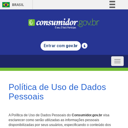
BRASIL
Simplifique!
Comunica BR
Participe
Acesso à informação
Entrar com
gov.br
Legislação
Canais
Toggle
naviga
Política de Uso de Dados
Pessoais
A Política de Uso de Dados Pessoais do
Consumidor.gov.br
visa
esclarecer como serão utilizadas as informações pessoais
disponibilizadas por seus usuários, especificando o conteúdo dos