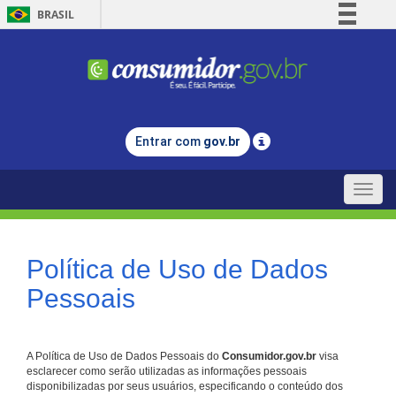
BRASIL
Simplifique!
Comunica BR
Participe
Acesso à informação
Entrar com
gov.br
Legislação
Canais
Toggle
naviga
Política de Uso de Dados
Pessoais
A Política de Uso de Dados Pessoais do
Consumidor.gov.br
visa
esclarecer como serão utilizadas as informações pessoais
disponibilizadas por seus usuários, especificando o conteúdo dos