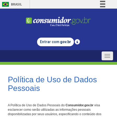
BRASIL
Simplifique!
Comunica BR
Participe
Acesso à informação
Entrar com
gov.br
Legislação
Canais
Toggle
naviga
Política de Uso de Dados
Pessoais
A Política de Uso de Dados Pessoais do
Consumidor.gov.br
visa
esclarecer como serão utilizadas as informações pessoais
disponibilizadas por seus usuários, especificando o conteúdo dos