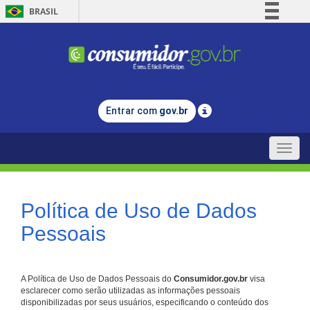
BRASIL
Simplifique!
Comunica BR
Participe
Acesso à informação
Entrar com
gov.br
Legislação
Canais
Toggle
naviga
Política de Uso de Dados
Pessoais
A Política de Uso de Dados Pessoais do
Consumidor.gov.br
visa
esclarecer como serão utilizadas as informações pessoais
disponibilizadas por seus usuários, especificando o conteúdo dos