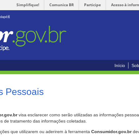
Simplifique!
Comunica BR
Participe
Acesso à infor
odapé
4
Início
Sob
s Pessoais
r.gov.br
visa esclarecer como serão utilizadas as informações pessoai
es de tratamento das informações coletadas.
ições que utilizarem ou aderirem à ferramenta
Consumidor.gov.br
dev