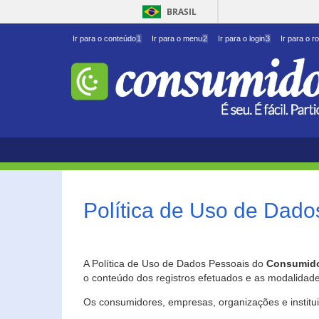
BRASIL
Ir para o conteúdo
1
Ir para o menu
2
Ir para o login
3
Ir para o r
Política de Uso de Dado
A Política de Uso de Dados Pessoais do
Consumido
o conteúdo dos registros efetuados e as modalidad
Os consumidores, empresas, organizações e institu