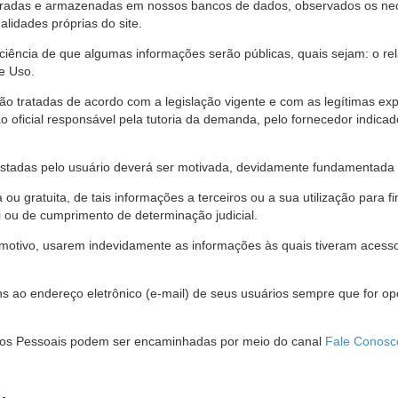
stradas e armazenadas em nossos bancos de dados, observados os nec
alidades próprias do site.
 ciência de que algumas informações serão públicas, quais sejam: o re
e Uso.
são tratadas de acordo com a legislação vigente e com as legítimas ex
o oficial responsável pela tutoria da demanda, pelo fornecedor indic
restadas pelo usuário deverá ser motivada, devidamente fundamentada 
u gratuita, de tais informações a terceiros ou a sua utilização para f
i ou de cumprimento de determinação judicial.
motivo, usarem indevidamente as informações às quais tiveram acesso 
 ao endereço eletrônico (e-mail) de seus usuários sempre que for o
Dados Pessoais podem ser encaminhadas por meio do canal
Fale Conosc