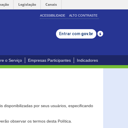
mação
Legislação
Canais
ACESSIBILIDADE
ALTO CONTRASTE
Entrar com
gov.br
re o Serviço
Empresas Participantes
Indicadores
s disponibilizadas por seus usuários, especificando
erão observar os termos desta Política.