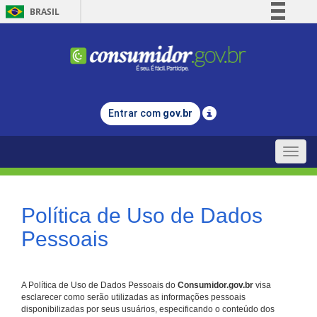
BRASIL
Simplifique!
Comunica BR
Participe
Acesso à informação
Entrar com
gov.br
Legislação
Canais
Toggle
naviga
Política de Uso de Dados
Pessoais
A Política de Uso de Dados Pessoais do
Consumidor.gov.br
visa
esclarecer como serão utilizadas as informações pessoais
disponibilizadas por seus usuários, especificando o conteúdo dos