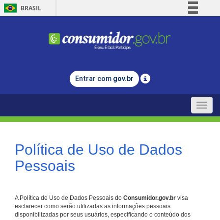
BRASIL
Simplifique!
Comunica BR
Participe
Acesso à informação
Entrar com
gov.br
Legislação
Canais
Toggle
naviga
Política de Uso de Dados
Pessoais
A Política de Uso de Dados Pessoais do
Consumidor.gov.br
visa
esclarecer como serão utilizadas as informações pessoais
disponibilizadas por seus usuários, especificando o conteúdo dos