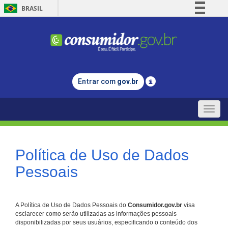
BRASIL
Simplifique!
Comunica BR
Participe
Acesso à informação
Entrar com
gov.br
Legislação
Canais
Toggle
naviga
Política de Uso de Dados
Pessoais
A Política de Uso de Dados Pessoais do
Consumidor.gov.br
visa
esclarecer como serão utilizadas as informações pessoais
disponibilizadas por seus usuários, especificando o conteúdo dos