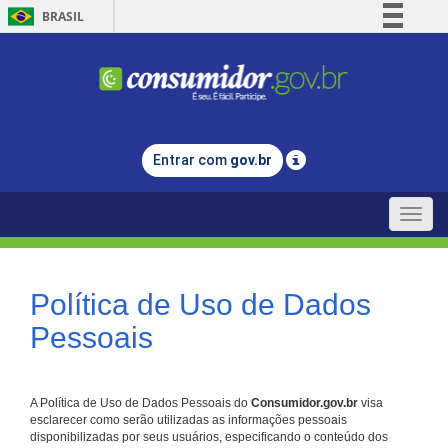
BRASIL
Simplifique!
Comunica BR
Participe
Acesso à informação
Entrar com
gov.br
Legislação
Canais
Toggle
naviga
Política de Uso de Dados
Pessoais
A Política de Uso de Dados Pessoais do
Consumidor.gov.br
visa
esclarecer como serão utilizadas as informações pessoais
disponibilizadas por seus usuários, especificando o conteúdo dos