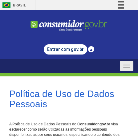
BRASIL
Simplifique!
Comunica BR
Participe
Acesso à informação
Entrar com
gov.br
Legislação
Canais
Toggle
naviga
Política de Uso de Dados
Pessoais
A Política de Uso de Dados Pessoais do
Consumidor.gov.br
visa
esclarecer como serão utilizadas as informações pessoais
disponibilizadas por seus usuários, especificando o conteúdo dos