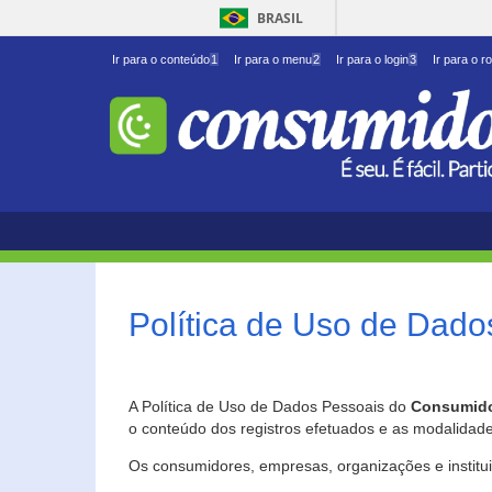
BRASIL
Ir para o conteúdo
1
Ir para o menu
2
Ir para o login
3
Ir para o r
Política de Uso de Dado
A Política de Uso de Dados Pessoais do
Consumido
o conteúdo dos registros efetuados e as modalidad
Os consumidores, empresas, organizações e institu