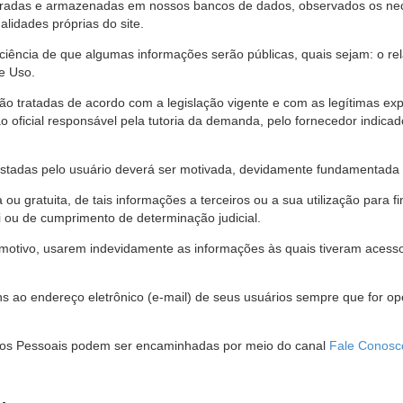
stradas e armazenadas em nossos bancos de dados, observados os nec
alidades próprias do site.
 ciência de que algumas informações serão públicas, quais sejam: o re
e Uso.
são tratadas de acordo com a legislação vigente e com as legítimas ex
o oficial responsável pela tutoria da demanda, pelo fornecedor indic
restadas pelo usuário deverá ser motivada, devidamente fundamentada 
u gratuita, de tais informações a terceiros ou a sua utilização para f
i ou de cumprimento de determinação judicial.
motivo, usarem indevidamente as informações às quais tiveram acesso 
 ao endereço eletrônico (e-mail) de seus usuários sempre que for o
Dados Pessoais podem ser encaminhadas por meio do canal
Fale Conosc