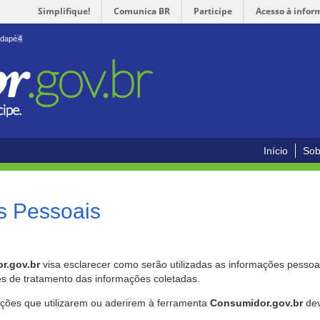
Simplifique!
Comunica BR
Participe
Acesso à infor
odapé
4
Início
Sob
s Pessoais
r.gov.br
visa esclarecer como serão utilizadas as informações pessoai
es de tratamento das informações coletadas.
ições que utilizarem ou aderirem à ferramenta
Consumidor.gov.br
dev