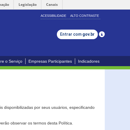
mação
Legislação
Canais
ACESSIBILIDADE
ALTO CONTRASTE
Entrar com
gov.br
re o Serviço
Empresas Participantes
Indicadores
s disponibilizadas por seus usuários, especificando
erão observar os termos desta Política.