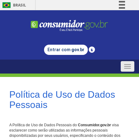
BRASIL
Simplifique!
Comunica BR
Participe
Acesso à informação
Entrar com
gov.br
Legislação
Canais
Toggle
naviga
Política de Uso de Dados
Pessoais
A Política de Uso de Dados Pessoais do
Consumidor.gov.br
visa
esclarecer como serão utilizadas as informações pessoais
disponibilizadas por seus usuários, especificando o conteúdo dos