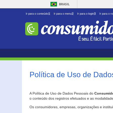
BRASIL
Ir para o conteúdo
1
Ir para o menu
2
Ir para o login
3
Ir para o r
Política de Uso de Dado
A Política de Uso de Dados Pessoais do
Consumido
o conteúdo dos registros efetuados e as modalidad
Os consumidores, empresas, organizações e institu