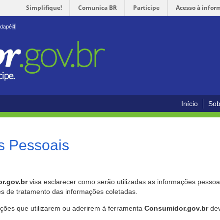
Simplifique!
Comunica BR
Participe
Acesso à infor
odapé
4
Início
Sob
s Pessoais
r.gov.br
visa esclarecer como serão utilizadas as informações pessoai
es de tratamento das informações coletadas.
ições que utilizarem ou aderirem à ferramenta
Consumidor.gov.br
dev