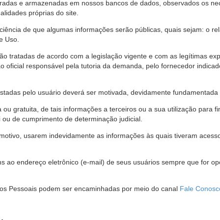
stradas e armazenadas em nossos bancos de dados, observados os nec
alidades próprias do site.
 ciência de que algumas informações serão públicas, quais sejam: o re
e Uso.
são tratadas de acordo com a legislação vigente e com as legítimas ex
o oficial responsável pela tutoria da demanda, pelo fornecedor indic
restadas pelo usuário deverá ser motivada, devidamente fundamentada 
u gratuita, de tais informações a terceiros ou a sua utilização para f
i ou de cumprimento de determinação judicial.
motivo, usarem indevidamente as informações às quais tiveram acesso 
 ao endereço eletrônico (e-mail) de seus usuários sempre que for o
Dados Pessoais podem ser encaminhadas por meio do canal
Fale Conosc