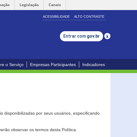
mação
Legislação
Canais
ACESSIBILIDADE
ALTO CONTRASTE
Entrar com
gov.br
re o Serviço
Empresas Participantes
Indicadores
s disponibilizadas por seus usuários, especificando
erão observar os termos desta Política.