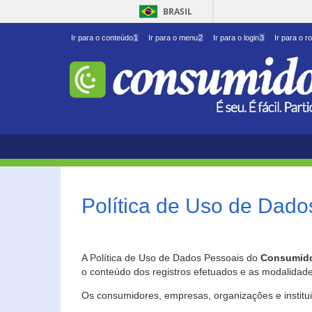
BRASIL
Ir para o conteúdo
1
Ir para o menu
2
Ir para o login
3
Ir para o r
Política de Uso de Dado
A Política de Uso de Dados Pessoais do
Consumido
o conteúdo dos registros efetuados e as modalidad
Os consumidores, empresas, organizações e institu