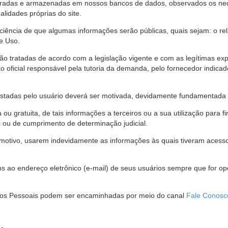
stradas e armazenadas em nossos bancos de dados, observados os nec
alidades próprias do site.
 ciência de que algumas informações serão públicas, quais sejam: o re
e Uso.
são tratadas de acordo com a legislação vigente e com as legítimas ex
o oficial responsável pela tutoria da demanda, pelo fornecedor indic
restadas pelo usuário deverá ser motivada, devidamente fundamentada 
u gratuita, de tais informações a terceiros ou a sua utilização para f
i ou de cumprimento de determinação judicial.
motivo, usarem indevidamente as informações às quais tiveram acesso 
 ao endereço eletrônico (e-mail) de seus usuários sempre que for o
Dados Pessoais podem ser encaminhadas por meio do canal
Fale Conosc