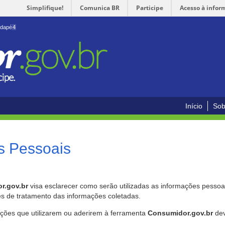
Simplifique!
Comunica BR
Participe
Acesso à infor
odapé
4
Início
Sob
s Pessoais
r.gov.br
visa esclarecer como serão utilizadas as informações pessoai
es de tratamento das informações coletadas.
ições que utilizarem ou aderirem à ferramenta
Consumidor.gov.br
dev