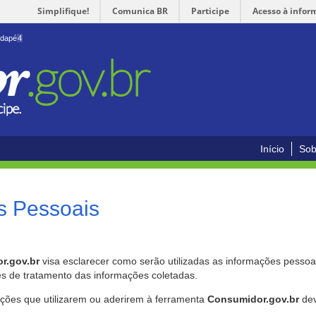
Simplifique!
Comunica BR
Participe
Acesso à infor
odapé
4
Início
Sob
s Pessoais
r.gov.br
visa esclarecer como serão utilizadas as informações pessoai
es de tratamento das informações coletadas.
ições que utilizarem ou aderirem à ferramenta
Consumidor.gov.br
dev