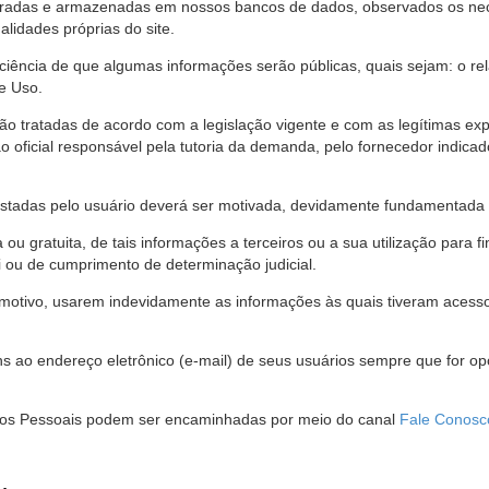
stradas e armazenadas em nossos bancos de dados, observados os nec
alidades próprias do site.
 ciência de que algumas informações serão públicas, quais sejam: o re
e Uso.
são tratadas de acordo com a legislação vigente e com as legítimas ex
o oficial responsável pela tutoria da demanda, pelo fornecedor indic
restadas pelo usuário deverá ser motivada, devidamente fundamentada 
u gratuita, de tais informações a terceiros ou a sua utilização para f
i ou de cumprimento de determinação judicial.
motivo, usarem indevidamente as informações às quais tiveram acesso 
 ao endereço eletrônico (e-mail) de seus usuários sempre que for o
Dados Pessoais podem ser encaminhadas por meio do canal
Fale Conosc