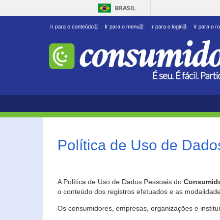
BRASIL
Ir para o conteúdo
1
Ir para o menu
2
Ir para o login
3
Ir para o r
Política de Uso de Dado
A Política de Uso de Dados Pessoais do
Consumido
o conteúdo dos registros efetuados e as modalidad
Os consumidores, empresas, organizações e institu