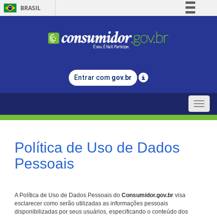
BRASIL
Simplifique!
Comunica BR
Participe
Acesso à informação
Entrar com
gov.br
Legislação
Canais
Toggle
naviga
Política de Uso de Dados
Pessoais
A Política de Uso de Dados Pessoais do
Consumidor.gov.br
visa
esclarecer como serão utilizadas as informações pessoais
disponibilizadas por seus usuários, especificando o conteúdo dos