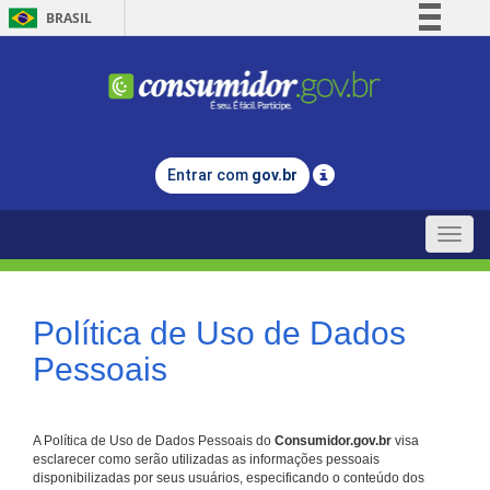
BRASIL
Simplifique!
Comunica BR
Participe
Acesso à informação
Entrar com
gov.br
Legislação
Canais
Toggle
naviga
Política de Uso de Dados
Pessoais
A Política de Uso de Dados Pessoais do
Consumidor.gov.br
visa
esclarecer como serão utilizadas as informações pessoais
disponibilizadas por seus usuários, especificando o conteúdo dos