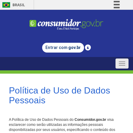
BRASIL
Simplifique!
Comunica BR
Participe
Acesso à informação
Entrar com
gov.br
Legislação
Canais
Toggle
naviga
Política de Uso de Dados
Pessoais
A Política de Uso de Dados Pessoais do
Consumidor.gov.br
visa
esclarecer como serão utilizadas as informações pessoais
disponibilizadas por seus usuários, especificando o conteúdo dos