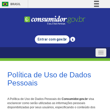
BRASIL
Simplifique!
Comunica BR
Participe
Acesso à informação
Entrar com
gov.br
Legislação
Canais
Toggle
naviga
Política de Uso de Dados
Pessoais
A Política de Uso de Dados Pessoais do
Consumidor.gov.br
visa
esclarecer como serão utilizadas as informações pessoais
disponibilizadas por seus usuários, especificando o conteúdo dos