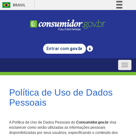
BRASIL
Simplifique!
Comunica BR
Participe
Acesso à informação
Entrar com
gov.br
Legislação
Canais
Toggle
naviga
Política de Uso de Dados
Pessoais
A Política de Uso de Dados Pessoais do
Consumidor.gov.br
visa
esclarecer como serão utilizadas as informações pessoais
disponibilizadas por seus usuários, especificando o conteúdo dos