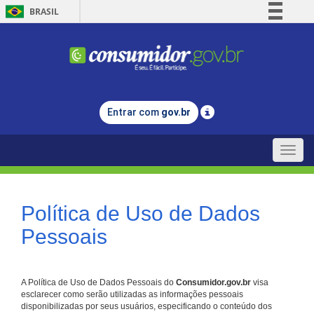
BRASIL
Simplifique!
Comunica BR
Participe
Acesso à informação
Entrar com
gov.br
Legislação
Canais
Toggle
naviga
Política de Uso de Dados
Pessoais
A Política de Uso de Dados Pessoais do
Consumidor.gov.br
visa
esclarecer como serão utilizadas as informações pessoais
disponibilizadas por seus usuários, especificando o conteúdo dos