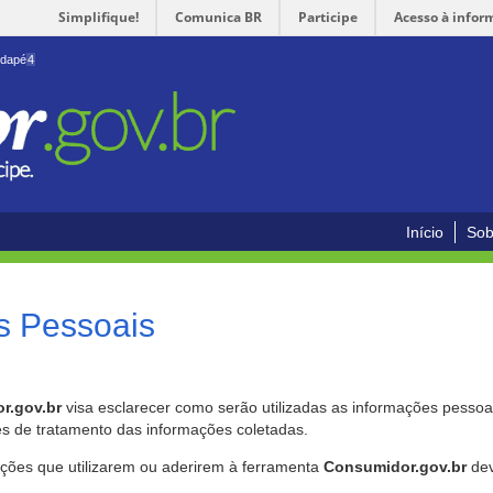
Simplifique!
Comunica BR
Participe
Acesso à infor
odapé
4
Início
Sob
s Pessoais
r.gov.br
visa esclarecer como serão utilizadas as informações pessoai
es de tratamento das informações coletadas.
ições que utilizarem ou aderirem à ferramenta
Consumidor.gov.br
dev