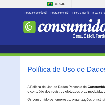
BRASIL
Ir para o conteúdo
1
Ir para o menu
2
Ir para o login
3
Ir para o r
Política de Uso de Dado
A Política de Uso de Dados Pessoais do
Consumido
o conteúdo dos registros efetuados e as modalidad
Os consumidores, empresas, organizações e institu