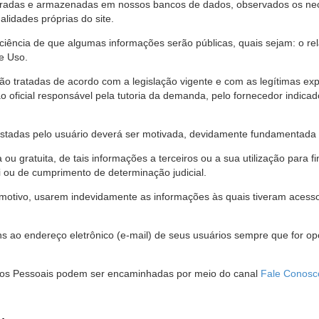
stradas e armazenadas em nossos bancos de dados, observados os nec
alidades próprias do site.
 ciência de que algumas informações serão públicas, quais sejam: o re
e Uso.
são tratadas de acordo com a legislação vigente e com as legítimas ex
o oficial responsável pela tutoria da demanda, pelo fornecedor indic
restadas pelo usuário deverá ser motivada, devidamente fundamentada 
u gratuita, de tais informações a terceiros ou a sua utilização para f
i ou de cumprimento de determinação judicial.
motivo, usarem indevidamente as informações às quais tiveram acesso 
 ao endereço eletrônico (e-mail) de seus usuários sempre que for o
Dados Pessoais podem ser encaminhadas por meio do canal
Fale Conosc