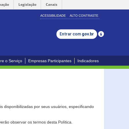
mação
Legislação
Canais
ACESSIBILIDADE
ALTO CONTRASTE
Entrar com
gov.br
re o Serviço
Empresas Participantes
Indicadores
s disponibilizadas por seus usuários, especificando
erão observar os termos desta Política.