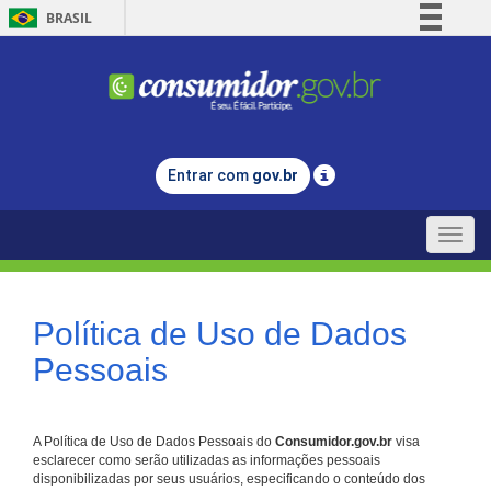
BRASIL
Simplifique!
Comunica BR
Participe
Acesso à informação
Entrar com
gov.br
Legislação
Canais
Toggle
naviga
Política de Uso de Dados
Pessoais
A Política de Uso de Dados Pessoais do
Consumidor.gov.br
visa
esclarecer como serão utilizadas as informações pessoais
disponibilizadas por seus usuários, especificando o conteúdo dos