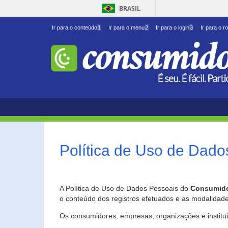
BRASIL
Ir para o conteúdo
1
Ir para o menu
2
Ir para o login
3
Ir para o r
Política de Uso de Dado
A Política de Uso de Dados Pessoais do
Consumido
o conteúdo dos registros efetuados e as modalidad
Os consumidores, empresas, organizações e institu