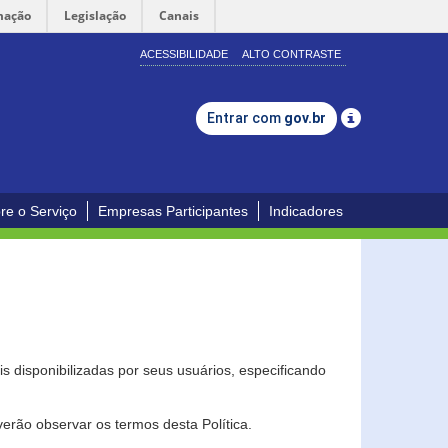
mação
Legislação
Canais
ACESSIBILIDADE
ALTO CONTRASTE
Entrar com
gov.br
re o Serviço
Empresas Participantes
Indicadores
s disponibilizadas por seus usuários, especificando
erão observar os termos desta Política.