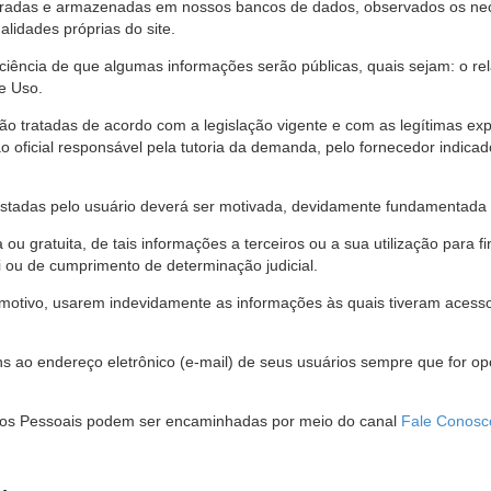
stradas e armazenadas em nossos bancos de dados, observados os nec
alidades próprias do site.
 ciência de que algumas informações serão públicas, quais sejam: o re
e Uso.
são tratadas de acordo com a legislação vigente e com as legítimas ex
o oficial responsável pela tutoria da demanda, pelo fornecedor indic
restadas pelo usuário deverá ser motivada, devidamente fundamentada 
u gratuita, de tais informações a terceiros ou a sua utilização para f
i ou de cumprimento de determinação judicial.
motivo, usarem indevidamente as informações às quais tiveram acesso 
 ao endereço eletrônico (e-mail) de seus usuários sempre que for o
Dados Pessoais podem ser encaminhadas por meio do canal
Fale Conosc