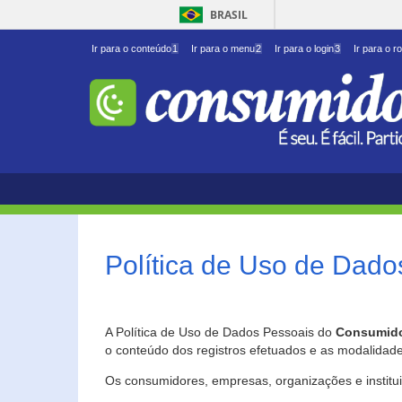
BRASIL
Ir para o conteúdo
1
Ir para o menu
2
Ir para o login
3
Ir para o r
Política de Uso de Dado
A Política de Uso de Dados Pessoais do
Consumido
o conteúdo dos registros efetuados e as modalidad
Os consumidores, empresas, organizações e institu