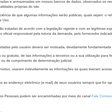
stradas e armazenadas em nossos bancos de dados, observados os nec
alidades próprias do site.
 ciência de que algumas informações serão públicas, quais sejam: o re
e Uso.
são tratadas de acordo com a legislação vigente e com as legítimas ex
o oficial responsável pela tutoria da demanda, pelo fornecedor indic
restadas pelo usuário deverá ser motivada, devidamente fundamentada 
u gratuita, de tais informações a terceiros ou a sua utilização para f
i ou de cumprimento de determinação judicial.
motivo, usarem indevidamente as informações às quais tiveram acesso 
 ao endereço eletrônico (e-mail) de seus usuários sempre que for o
Dados Pessoais podem ser encaminhadas por meio do canal
Fale Conosc