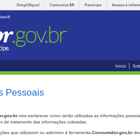
Simplifique!
Comunica BR
Participe
Acesso à infor
odapé
4
Início
Sob
s Pessoais
r.gov.br
visa esclarecer como serão utilizadas as informações pessoai
es de tratamento das informações coletadas.
ições que utilizarem ou aderirem à ferramenta
Consumidor.gov.br
dev