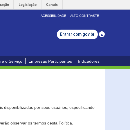
mação
Legislação
Canais
ACESSIBILIDADE
ALTO CONTRASTE
Entrar com
gov.br
re o Serviço
Empresas Participantes
Indicadores
s disponibilizadas por seus usuários, especificando
erão observar os termos desta Política.