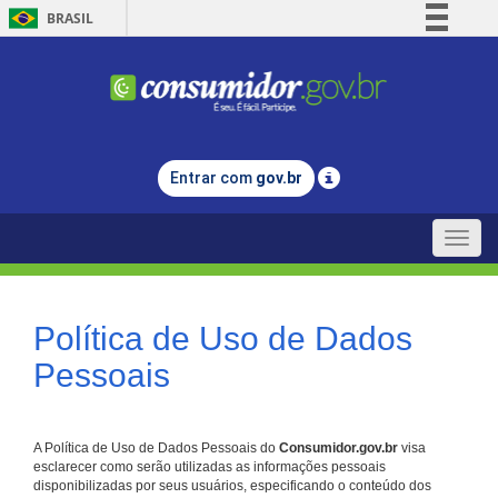
BRASIL
Simplifique!
Comunica BR
Participe
Acesso à informação
Entrar com
gov.br
Legislação
Canais
Toggle
naviga
Política de Uso de Dados
Pessoais
A Política de Uso de Dados Pessoais do
Consumidor.gov.br
visa
esclarecer como serão utilizadas as informações pessoais
disponibilizadas por seus usuários, especificando o conteúdo dos