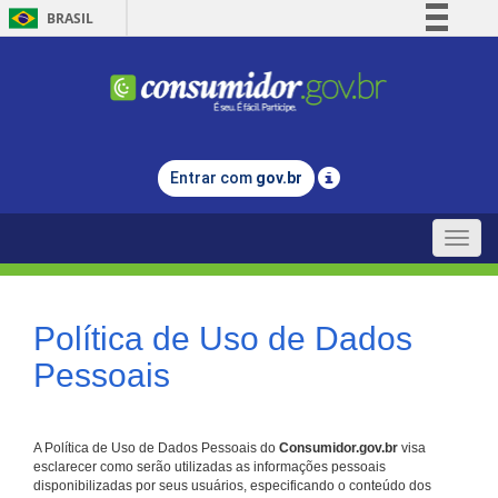
BRASIL
Simplifique!
Comunica BR
Participe
Acesso à informação
Entrar com
gov.br
Legislação
Canais
Toggle
naviga
Política de Uso de Dados
Pessoais
A Política de Uso de Dados Pessoais do
Consumidor.gov.br
visa
esclarecer como serão utilizadas as informações pessoais
disponibilizadas por seus usuários, especificando o conteúdo dos