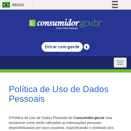
BRASIL
Simplifique!
Comunica BR
Participe
Acesso à informação
Entrar com
gov.br
Legislação
Canais
Toggle
naviga
Política de Uso de Dados
Pessoais
A Política de Uso de Dados Pessoais do
Consumidor.gov.br
visa
esclarecer como serão utilizadas as informações pessoais
disponibilizadas por seus usuários, especificando o conteúdo dos