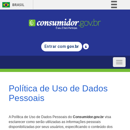
BRASIL
Simplifique!
Comunica BR
Participe
Acesso à informação
Entrar com
gov.br
Legislação
Canais
Toggle
naviga
Política de Uso de Dados
Pessoais
A Política de Uso de Dados Pessoais do
Consumidor.gov.br
visa
esclarecer como serão utilizadas as informações pessoais
disponibilizadas por seus usuários, especificando o conteúdo dos