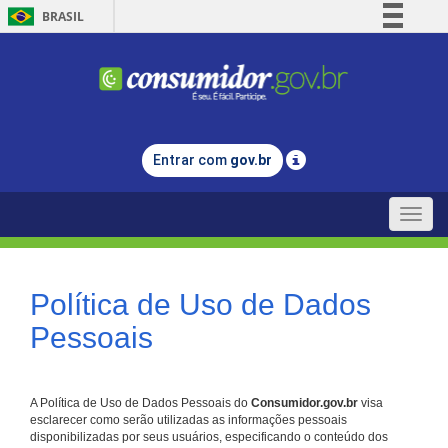
BRASIL
Simplifique!
Comunica BR
Participe
Acesso à informação
Entrar com
gov.br
Legislação
Canais
Toggle
naviga
Política de Uso de Dados
Pessoais
A Política de Uso de Dados Pessoais do
Consumidor.gov.br
visa
esclarecer como serão utilizadas as informações pessoais
disponibilizadas por seus usuários, especificando o conteúdo dos