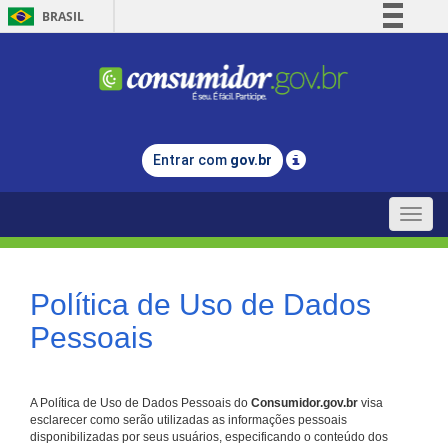
BRASIL
Simplifique!
Comunica BR
Participe
Acesso à informação
Entrar com
gov.br
Legislação
Canais
Toggle
naviga
Política de Uso de Dados
Pessoais
A Política de Uso de Dados Pessoais do
Consumidor.gov.br
visa
esclarecer como serão utilizadas as informações pessoais
disponibilizadas por seus usuários, especificando o conteúdo dos