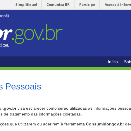
Simplifique!
Comunica BR
Participe
Acesso à infor
odapé
4
Início
Sob
s Pessoais
r.gov.br
visa esclarecer como serão utilizadas as informações pessoai
es de tratamento das informações coletadas.
ições que utilizarem ou aderirem à ferramenta
Consumidor.gov.br
dev