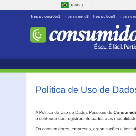
BRASIL
Ir para o conteúdo
1
Ir para o menu
2
Ir para o login
3
Ir para o r
Política de Uso de Dado
A Política de Uso de Dados Pessoais do
Consumido
o conteúdo dos registros efetuados e as modalidad
Os consumidores, empresas, organizações e institu