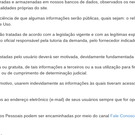
stradas e armazenadas em nossos bancos de dados, observados os nec
alidades próprias do site.
 ciência de que algumas informações serão públicas, quais sejam: o re
e Uso.
são tratadas de acordo com a legislação vigente e com as legítimas ex
o oficial responsável pela tutoria da demanda, pelo fornecedor indic
restadas pelo usuário deverá ser motivada, devidamente fundamentada 
u gratuita, de tais informações a terceiros ou a sua utilização para f
i ou de cumprimento de determinação judicial.
motivo, usarem indevidamente as informações às quais tiveram acesso 
 ao endereço eletrônico (e-mail) de seus usuários sempre que for o
Dados Pessoais podem ser encaminhadas por meio do canal
Fale Conosc