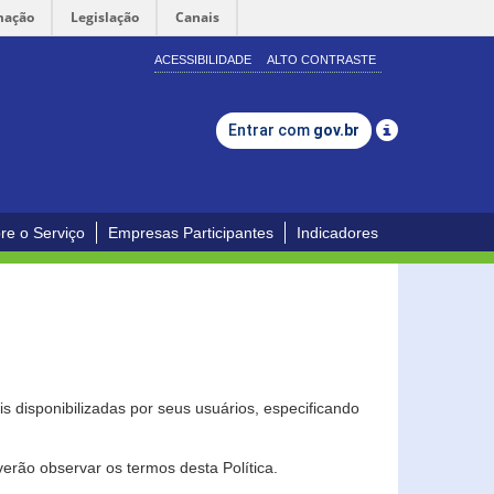
mação
Legislação
Canais
ACESSIBILIDADE
ALTO CONTRASTE
Entrar com
gov.br
re o Serviço
Empresas Participantes
Indicadores
s disponibilizadas por seus usuários, especificando
erão observar os termos desta Política.