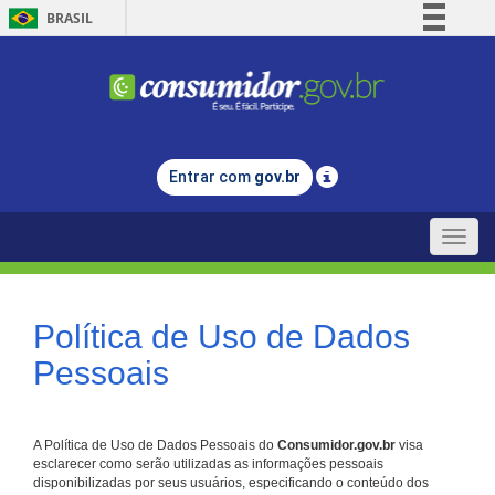
BRASIL
Simplifique!
Comunica BR
Participe
Acesso à informação
Entrar com
gov.br
Legislação
Canais
Toggle
naviga
Política de Uso de Dados
Pessoais
A Política de Uso de Dados Pessoais do
Consumidor.gov.br
visa
esclarecer como serão utilizadas as informações pessoais
disponibilizadas por seus usuários, especificando o conteúdo dos