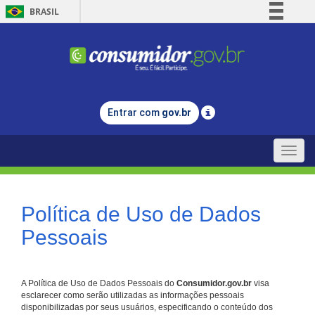
BRASIL
Simplifique!
Comunica BR
Participe
Acesso à informação
Entrar com
gov.br
Legislação
Canais
Toggle
naviga
Política de Uso de Dados
Pessoais
A Política de Uso de Dados Pessoais do
Consumidor.gov.br
visa
esclarecer como serão utilizadas as informações pessoais
disponibilizadas por seus usuários, especificando o conteúdo dos